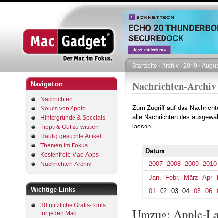
Startseite
Archiv
2019
Augus
Pfadnavigation
Nachrichten-Archiv
Navigation
Nachrichten
Zum Zugriff auf das Nachrich
Neues von Apple
alle Nachrichten des ausgewäh
Hintergründe & Specials
lassen.
Tipps & Gut zu wissen
Häufig gesuchte Artikel
Themen im Fokus
Datum
Kostenfreie Mac-Apps
2007
2008
2009
2010
Nachrichten-Archiv
Jan.
Febr.
März
Apr
Wichtige Links
01
02
03
04
05
06
30 nützliche Gratis-Tools
Umzug: Apple-Lad
für jeden Mac