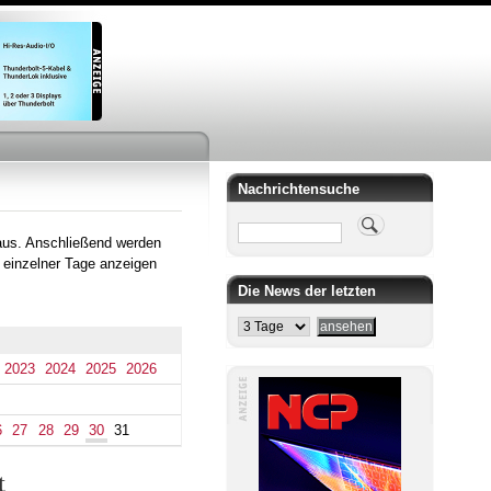
Nachrichtensuche
Suche
aus. Anschließend werden
 einzelner Tage anzeigen
Die News der letzten
2023
2024
2025
2026
6
27
28
29
30
31
t