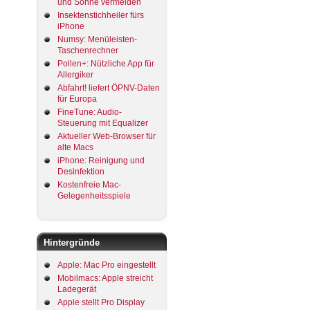
und Sonne vermeiden
Insektenstichheiler fürs
iPhone
Numsy: Menüleisten-
Taschenrechner
Pollen+: Nützliche App für
Allergiker
Abfahrt! liefert ÖPNV-Daten
für Europa
FineTune: Audio-
Steuerung mit Equalizer
Aktueller Web-Browser für
alte Macs
iPhone: Reinigung und
Desinfektion
Kostenfreie Mac-
Gelegenheitsspiele
Hintergründe
Apple: Mac Pro eingestellt
Mobilmacs: Apple streicht
Ladegerät
Apple stellt Pro Display