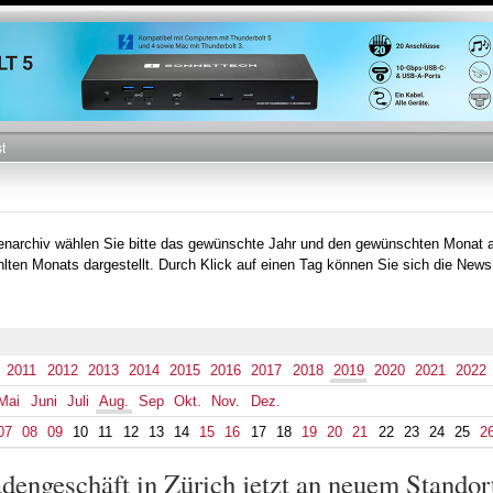
Direkt
zum
Inhalt
t
tenarchiv wählen Sie bitte das gewünschte Jahr und den gewünschten Monat 
lten Monats dargestellt. Durch Klick auf einen Tag können Sie sich die News
2011
2012
2013
2014
2015
2016
2017
2018
2019
2020
2021
2022
Mai
Juni
Juli
Aug.
Sep
Okt.
Nov.
Dez.
07
08
09
10
11
12
13
14
15
16
17
18
19
20
21
22
23
24
25
2
engeschäft in Zürich jetzt an neuem Standor