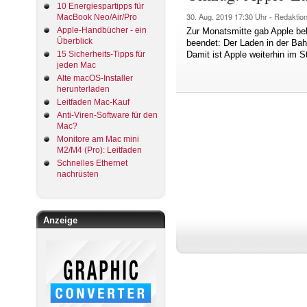
10 Energiespartipps für
30. Aug. 2019
17:30 Uhr -
Redaktio
MacBook Neo/Air/Pro
Apple-Handbücher - ein
Zur Monatsmitte gab Apple be
Überblick
beendet: Der Laden in der Ba
15 Sicherheits-Tipps für
Damit ist Apple weiterhin im 
jeden Mac
Alte macOS-Installer
herunterladen
Leitfaden Mac-Kauf
Anti-Viren-Software für den
Mac?
Monitore am Mac mini
M2/M4 (Pro): Leitfaden
Schnelles Ethernet
nachrüsten
Anzeige