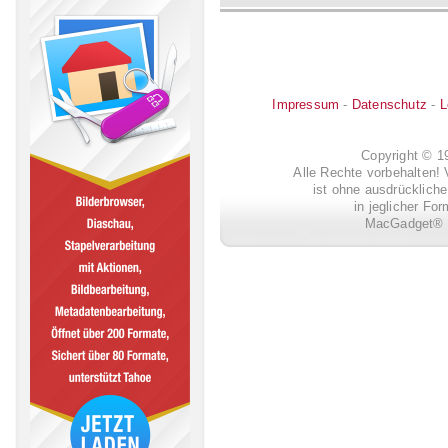
Impressum
-
Datenschutz
-
L
Copyright © 
Alle Rechte vorbehalten! 
ist ohne ausdrückli
in jeglicher Fo
MacGadget® i