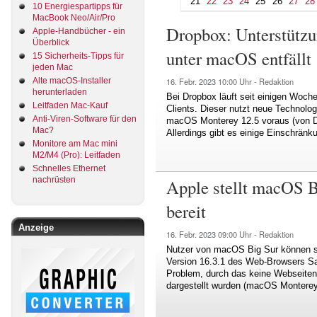
21
22
23
24
25
26
27
28
10 Energiespartipps für
MacBook Neo/Air/Pro
Dropbox: Unterstützu
Apple-Handbücher - ein
Überblick
unter macOS entfällt
15 Sicherheits-Tipps für
jeden Mac
Alte macOS-Installer
16. Febr. 2023
10:00 Uhr -
Redaktion
herunterladen
Bei Dropbox läuft seit einigen Woche
Leitfaden Mac-Kauf
Clients. Dieser nutzt neue Technolo
Anti-Viren-Software für den
macOS Monterey 12.5 voraus (von D
Mac?
Allerdings gibt es einige Einschränk
Monitore am Mac mini
M2/M4 (Pro): Leitfaden
Schnelles Ethernet
nachrüsten
Apple stellt macOS 
bereit
Anzeige
16. Febr. 2023
09:00 Uhr -
Redaktion
Nutzer von macOS Big Sur können sic
Version 16.3.1 des Web-Browsers Saf
Problem, durch das keine Webseiten-
dargestellt wurden (macOS Monterey 