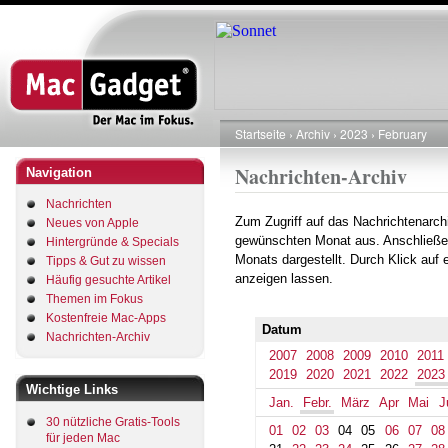
Direkt
zum
Inhalt
Startseite
Archiv
2023
February
Pfadnavigation
Nachrichten-Archiv
Navigation
Nachrichten
Zum Zugriff auf das Nachrichtenarch
Neues von Apple
gewünschten Monat aus. Anschließe
Hintergründe & Specials
Monats dargestellt. Durch Klick auf
Tipps & Gut zu wissen
anzeigen lassen.
Häufig gesuchte Artikel
Themen im Fokus
Kostenfreie Mac-Apps
Datum
Nachrichten-Archiv
2007
2008
2009
2010
2011
2019
2020
2021
2022
2023
Wichtige Links
Jan.
Febr.
März
Apr
Mai
J
30 nützliche Gratis-Tools
01
02
03
04
05
06
07
08
für jeden Mac