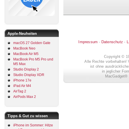
Apple-Neuheiten
Impressum
-
Datenschutz
-
L
macOS 27 Golden Gate
MacBook Neo
MacBook Air M5
Copyright © 
MacBook Pro M5 Pro und
Alle Rechte vorbehalten! 
M5 Max
ist ohne ausdrückli
Studio Display 2
in jeglicher Fo
Studio Display XDR
MacGadget® i
iPhone 17e
iPad Air M4
AirTag 2
AirPods Max 2
Tipps & Gut zu wissen
iPhone im Sommer: Hitze