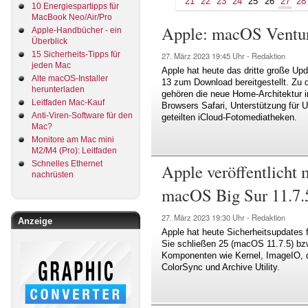
21
22
23
24
25
26
27
28
10 Energiespartipps für
MacBook Neo/Air/Pro
Apple: macOS Ventura
Apple-Handbücher - ein
Überblick
15 Sicherheits-Tipps für
27. März 2023
19:45 Uhr -
Redaktion
jeden Mac
Apple hat heute das dritte große Up
Alte macOS-Installer
13 zum Download bereitgestellt. Zu
herunterladen
gehören die neue Home-Architektur i
Leitfaden Mac-Kauf
Browsers Safari, Unterstützung für 
Anti-Viren-Software für den
geteilten iCloud-Fotomediatheken.
Mac?
Monitore am Mac mini
M2/M4 (Pro): Leitfaden
Schnelles Ethernet
Apple veröffentlicht
nachrüsten
macOS Big Sur 11.7.
27. März 2023
19:30 Uhr -
Redaktion
Anzeige
Apple hat heute Sicherheitsupdates
Sie schließen 25 (macOS 11.7.5) bz
Komponenten wie Kernel, ImageIO, 
ColorSync und Archive Utility.