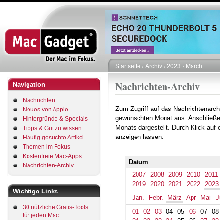
Direkt
zum
Inhalt
Startseite
Archiv
2023
March
Pfadnavigation
Nachrichten-Archiv
Navigation
Nachrichten
Zum Zugriff auf das Nachrichtenarch
Neues von Apple
gewünschten Monat aus. Anschließe
Hintergründe & Specials
Monats dargestellt. Durch Klick auf
Tipps & Gut zu wissen
anzeigen lassen.
Häufig gesuchte Artikel
Themen im Fokus
Kostenfreie Mac-Apps
Datum
Nachrichten-Archiv
2007
2008
2009
2010
2011
2019
2020
2021
2022
2023
Wichtige Links
Jan.
Febr.
März
Apr
Mai
J
30 nützliche Gratis-Tools
01
02
03
04
05
06
07
08
für jeden Mac