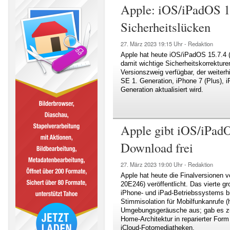
Apple: iOS/iPadOS 15
Sicherheitslücken
27. März 2023
19:15 Uhr -
Redaktion
Apple hat heute iOS/iPadOS 15.7.4 (B
damit wichtige Sicherheitskorrektur
Versionszweig verfügbar, der weiterhi
SE 1. Generation, iPhone 7 (Plus), i
Generation aktualisiert wird.
Apple gibt iOS/iPadO
Download frei
27. März 2023
19:00 Uhr -
Redaktion
Apple hat heute die Finalversionen 
20E246) veröffentlicht. Das vierte g
iPhone- und iPad-Betriebssystems bi
Stimmisolation für Mobilfunkanrufe 
Umgebungsgeräusche aus; gab es zu
Home-Architektur in reparierter Form
iCloud-Fotomediatheken.