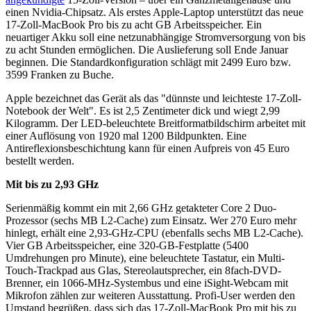
einen Nvidia-Chipsatz. Als erstes Apple-Laptop unterstützt das neue
17-Zoll-MacBook Pro bis zu acht GB Arbeitsspeicher. Ein
neuartiger Akku soll eine netzunabhängige Stromversorgung von bis
zu acht Stunden ermöglichen. Die Auslieferung soll Ende Januar
beginnen. Die Standardkonfiguration schlägt mit 2499 Euro bzw.
3599 Franken zu Buche.
Apple bezeichnet das Gerät als das "dünnste und leichteste 17-Zoll-
Notebook der Welt". Es ist 2,5 Zentimeter dick und wiegt 2,99
Kilogramm. Der LED-beleuchtete Breitformatbildschirm arbeitet mit
einer Auflösung von 1920 mal 1200 Bildpunkten. Eine
Antireflexionsbeschichtung kann für einen Aufpreis von 45 Euro
bestellt werden.
Mit bis zu 2,93 GHz
Serienmäßig kommt ein mit 2,66 GHz getakteter Core 2 Duo-
Prozessor (sechs MB L2-Cache) zum Einsatz. Wer 270 Euro mehr
hinlegt, erhält eine 2,93-GHz-CPU (ebenfalls sechs MB L2-Cache).
Vier GB Arbeitsspeicher, eine 320-GB-Festplatte (5400
Umdrehungen pro Minute), eine beleuchtete Tastatur, ein Multi-
Touch-Trackpad aus Glas, Stereolautsprecher, ein 8fach-DVD-
Brenner, ein 1066-MHz-Systembus und eine iSight-Webcam mit
Mikrofon zählen zur weiteren Ausstattung. Profi-User werden den
Umstand begrüßen, dass sich das 17-Zoll-MacBook Pro mit bis zu