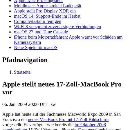
Apple: Mac Pro eingestellt
Mobilmacs: Apple streicht Ladegerät
Apple stellt Pro Display XDR ein
macOS 14: Support-Ende im Herbst
Computertastatur reinigen
Wi-Fi 8 verspricht zuverlässigere Verbindungen
macOS 27 und Time Capsule
iPhone beim Motorradfahren: Apple warnt vor Schäden am
Kamerasystem
Neue Spiele für macOS
Pfadnavigation
Startseite
Apple stellt neues 17-Zoll-MacBook Pro
vor
06. Jan. 2009
20:00 Uhr -
sw
Apple hat heute auf der Fachmesse Macworld Expo 2009 in San
Francisco ein
neues MacBook Pro mit 17-Zoll-Bildschirm
vorgestellt. Es verfügt – wie bereits die
im Oktober 2008
angekündigte
15-Zoll-Version – über ein Ganzmetallgehäuse und