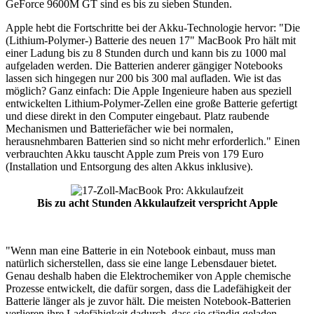
GeForce 9600M GT sind es bis zu sieben Stunden.
Apple hebt die Fortschritte bei der Akku-Technologie hervor: "Die
(Lithium-Polymer-) Batterie des neuen 17" MacBook Pro hält mit
einer Ladung bis zu 8 Stunden durch und kann bis zu 1000 mal
aufgeladen werden. Die Batterien anderer gängiger Notebooks
lassen sich hingegen nur 200 bis 300 mal aufladen. Wie ist das
möglich? Ganz einfach: Die Apple Ingenieure haben aus speziell
entwickelten Lithium-Polymer-Zellen eine große Batterie gefertigt
und diese direkt in den Computer eingebaut. Platz raubende
Mechanismen und Batteriefächer wie bei normalen,
herausnehmbaren Batterien sind so nicht mehr erforderlich." Einen
verbrauchten Akku tauscht Apple zum Preis von 179 Euro
(Installation und Entsorgung des alten Akkus inklusive).
Bis zu acht Stunden Akkulaufzeit verspricht Apple
"Wenn man eine Batterie in ein Notebook einbaut, muss man
natürlich sicherstellen, dass sie eine lange Lebensdauer bietet.
Genau deshalb haben die Elektrochemiker von Apple chemische
Prozesse entwickelt, die dafür sorgen, dass die Ladefähigkeit der
Batterie länger als je zuvor hält. Die meisten Notebook-Batterien
verlieren ihre Ladefähigkeit dadurch, dass sie ständig geladen