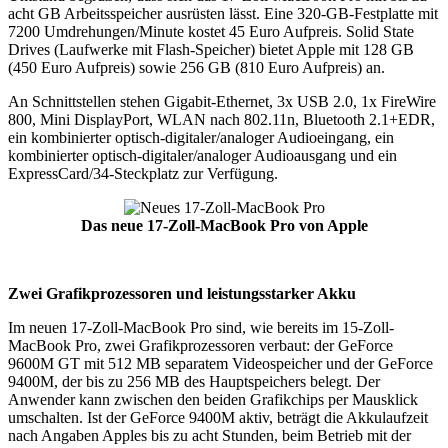
acht GB Arbeitsspeicher ausrüsten lässt. Eine 320-GB-Festplatte mit
7200 Umdrehungen/Minute kostet 45 Euro Aufpreis. Solid State
Drives (Laufwerke mit Flash-Speicher) bietet Apple mit 128 GB
(450 Euro Aufpreis) sowie 256 GB (810 Euro Aufpreis) an.
An Schnittstellen stehen Gigabit-Ethernet, 3x USB 2.0, 1x FireWire
800, Mini DisplayPort, WLAN nach 802.11n, Bluetooth 2.1+EDR,
ein kombinierter optisch-digitaler/analoger Audioeingang, ein
kombinierter optisch-digitaler/analoger Audioausgang und ein
ExpressCard/34-Steckplatz zur Verfügung.
Das neue 17-Zoll-MacBook Pro von Apple
Zwei Grafikprozessoren und leistungsstarker Akku
Im neuen 17-Zoll-MacBook Pro sind, wie bereits im 15-Zoll-
MacBook Pro, zwei Grafikprozessoren verbaut: der GeForce
9600M GT mit 512 MB separatem Videospeicher und der GeForce
9400M, der bis zu 256 MB des Hauptspeichers belegt. Der
Anwender kann zwischen den beiden Grafikchips per Mausklick
umschalten. Ist der GeForce 9400M aktiv, beträgt die Akkulaufzeit
nach Angaben Apples bis zu acht Stunden, beim Betrieb mit der