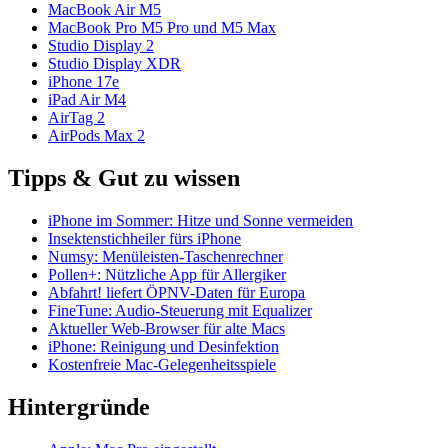
MacBook Air M5
MacBook Pro M5 Pro und M5 Max
Studio Display 2
Studio Display XDR
iPhone 17e
iPad Air M4
AirTag 2
AirPods Max 2
Tipps & Gut zu wissen
iPhone im Sommer: Hitze und Sonne vermeiden
Insektenstichheiler fürs iPhone
Numsy: Menüleisten-Taschenrechner
Pollen+: Nützliche App für Allergiker
Abfahrt! liefert ÖPNV-Daten für Europa
FineTune: Audio-Steuerung mit Equalizer
Aktueller Web-Browser für alte Macs
iPhone: Reinigung und Desinfektion
Kostenfreie Mac-Gelegenheitsspiele
Hintergründe