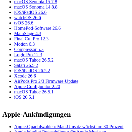
macOS Sequoia 15.7.8
macOS Sonoma 14.8.8
iOS/iPadOS 26.6
watchOS 26.6
tvOS 26.6
HomePod-Software 26.6
MainStage 4.3
Final Cut Pro 12.3
Motion 6.3
Compressor 5.3
Logic Pro 12.3
macOS Tahoe 26.5.2
Safari 26.5.2
iOS/iPadOS 26.5.2
Xcode 26.6
AirPods Pro 2/3 Firmware-Update
Apple Configurator 2.20
macOS Tahoe 26.5.1
iOS 26.5.1
Apple-Ankündigungen
Apple-Quartalszahlen: Mac-Umsatz wächst um 30 Prozent
Apple kündigt Preiserhöhung für Apple Music an