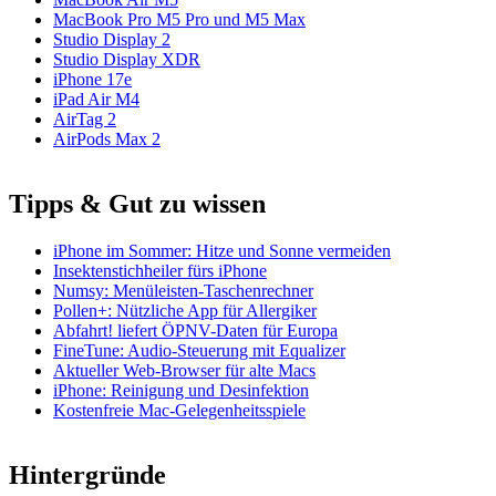
MacBook Pro M5 Pro und M5 Max
Studio Display 2
Studio Display XDR
iPhone 17e
iPad Air M4
AirTag 2
AirPods Max 2
Tipps & Gut zu wissen
iPhone im Sommer: Hitze und Sonne vermeiden
Insektenstichheiler fürs iPhone
Numsy: Menüleisten-Taschenrechner
Pollen+: Nützliche App für Allergiker
Abfahrt! liefert ÖPNV-Daten für Europa
FineTune: Audio-Steuerung mit Equalizer
Aktueller Web-Browser für alte Macs
iPhone: Reinigung und Desinfektion
Kostenfreie Mac-Gelegenheitsspiele
Hintergründe