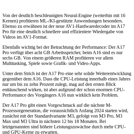
Von der deutlich beschleunigten Neural-Engine (weiterhin mit 16
Kernen) profitieren ML-/KI-gestützte Anwendungen besonders.
Ebenso zu erwähnen ist der neue AV1-Hardwaredecoder im A17
Pro für eine deutlich schnellere und effizientere Wiedergabe von
Videos im AV1-Format.
Ebenfalls wichtig bei der Betrachtung der Performance: Der A17
Pro verfügt über acht GB Arbeitsspeicher, beim A16 sind es nur
sechs GB. Von einem größeren RAM profitieren vor allem
Multitasking, Spiele sowie Grafik- und Video-Apps.
Unter dem Strich ist der A17 Pro eine sehr solide Weiterentwicklung
gegenüber dem A16. Dass die CPU-Leistung innerhalb eines Jahres
nur um bis zu zehn Prozent zulegt, mag auf den ersten Blick
enttäuschend wirken, ist aber aufgrund der schon enormen CPU-
Performance des Vorgängers A16 nun wirklich kein Problem.
Der A17 Pro gibt einen Vorgeschmack auf die nächste M-
Prozessorgeneration, die voraussichtlich Anfang 2024 starten wird,
zunächst mit der Standardvariante M3, gefolgt von M3 Pro, M3
Max und M3 Ultra in nächsten 12 bis 18 Monaten. Bei
letztgenannten sind höhere Leistungszuwächse durch mehr CPU-
und GPU-Kerne zu erwarten.