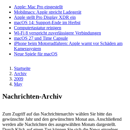
Apple: Mac Pro eingestellt
Mobilmacs: Apple streicht Ladegerät
Apple stellt Pro Display XDR ein
macOS 14: Support-Ende im Herbst
Computertastatur reinigen
Wi-Fi 8 verspricht zuverlässigere Verbindungen
macOS 27 und Time Capsule
iPhone beim Motorradfahren: Apple warnt vor Schäden am
Kamerasystem
Neue Spiele für macOS
Startseite
Archiv
Pfadnavigation
2009
May
Nachrichten-Archiv
Zum Zugriff auf das Nachrichtenarchiv wählen Sie bitte das
gewünschte Jahr und den gewünschten Monat aus. Anschließend
werden alle Nachrichten des ausgewählten Monats dargestellt.
Durch Klick auf einen Tag können Sie sich die News einzelner