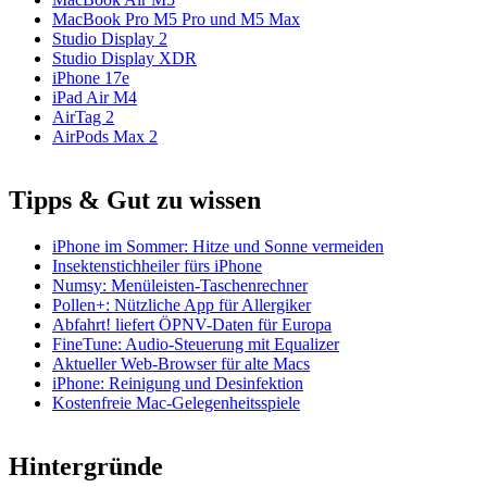
MacBook Pro M5 Pro und M5 Max
Studio Display 2
Studio Display XDR
iPhone 17e
iPad Air M4
AirTag 2
AirPods Max 2
Tipps & Gut zu wissen
iPhone im Sommer: Hitze und Sonne vermeiden
Insektenstichheiler fürs iPhone
Numsy: Menüleisten-Taschenrechner
Pollen+: Nützliche App für Allergiker
Abfahrt! liefert ÖPNV-Daten für Europa
FineTune: Audio-Steuerung mit Equalizer
Aktueller Web-Browser für alte Macs
iPhone: Reinigung und Desinfektion
Kostenfreie Mac-Gelegenheitsspiele
Hintergründe