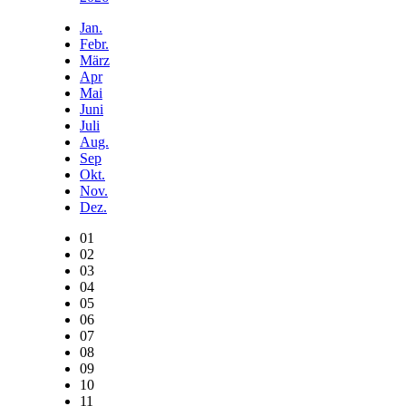
Jan.
Febr.
März
Apr
Mai
Juni
Juli
Aug.
Sep
Okt.
Nov.
Dez.
01
02
03
04
05
06
07
08
09
10
11