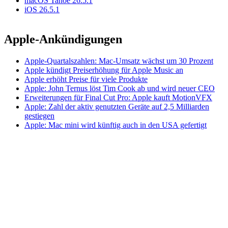
macOS Tahoe 26.5.1
iOS 26.5.1
Apple-Ankündigungen
Apple-Quartalszahlen: Mac-Umsatz wächst um 30 Prozent
Apple kündigt Preiserhöhung für Apple Music an
Apple erhöht Preise für viele Produkte
Apple: John Ternus löst Tim Cook ab und wird neuer CEO
Erweiterungen für Final Cut Pro: Apple kauft MotionVFX
Apple: Zahl der aktiv genutzten Geräte auf 2,5 Milliarden
gestiegen
Apple: Mac mini wird künftig auch in den USA gefertigt