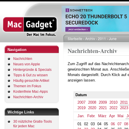
Direkt
zum
Inhalt
Startseite
Archiv
2011
June
Pfadnavigation
Nachrichten-Archiv
Navigation
Nachrichten
Zum Zugriff auf das Nachrichtenarch
Neues von Apple
gewünschten Monat aus. Anschließe
Hintergründe & Specials
Monats dargestellt. Durch Klick auf
Tipps & Gut zu wissen
anzeigen lassen.
Häufig gesuchte Artikel
Themen im Fokus
Kostenfreie Mac-Apps
Datum
Nachrichten-Archiv
2007
2008
2009
2010
2011
2019
2020
2021
2022
2023
Wichtige Links
Jan.
Febr.
März
Apr
Mai
J
30 nützliche Gratis-Tools
01
02
03
04
05
06
07
08
für jeden Mac