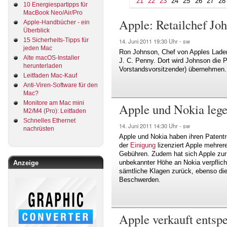
21
22
23
24
25
26
27
28
10 Energiespartipps für
MacBook Neo/Air/Pro
Apple: Retailchef Jo
Apple-Handbücher - ein
Überblick
15 Sicherheits-Tipps für
14. Juni 2011
19:30 Uhr -
sw
jeden Mac
Ron Johnson, Chef von Apples Lade
Alte macOS-Installer
J. C. Penny. Dort wird Johnson die 
herunterladen
Vorstandsvorsitzender) übernehmen.
Leitfaden Mac-Kauf
Anti-Viren-Software für den
Mac?
Monitore am Mac mini
Apple und Nokia legen
M2/M4 (Pro): Leitfaden
Schnelles Ethernet
14. Juni 2011
14:30 Uhr -
sw
nachrüsten
Apple und Nokia haben ihren Patentr
der
Einigung
lizenziert Apple mehrer
Gebühren. Zudem hat sich Apple zur
unbekannter Höhe an Nokia verpfli
Anzeige
sämtliche Klagen zurück, ebenso die
Beschwerden.
Apple verkauft entsp