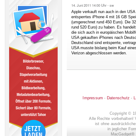
14. Juni 2011
14:00 Uhr -
sw
Apple verkauft nun auch in den US
entsperrtes iPhone 4 mit 16 GB Speic
(umgerechnet rund 450 Euro). Die 32
rund 520 Euro) zu haben. Es handel
die sich auch in europäischen Mobil
USA gekauften iPhones nach Deutsc
Deutschland sind entsperrte, vertra
USA musste bislang beim Kauf eines
Verizon abgeschlossen werden.
Impressum
-
Datenschutz
-
L
Copyright © 
Alle Rechte vorbehalten! 
ist ohne ausdrückli
in jeglicher Fo
MacGadget® i