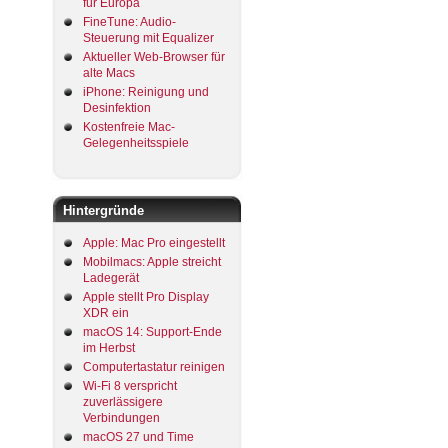
für Europa
FineTune: Audio-
Steuerung mit Equalizer
Aktueller Web-Browser für
alte Macs
iPhone: Reinigung und
Desinfektion
Kostenfreie Mac-
Gelegenheitsspiele
Hintergründe
Apple: Mac Pro eingestellt
Mobilmacs: Apple streicht
Ladegerät
Apple stellt Pro Display
XDR ein
macOS 14: Support-Ende
im Herbst
Computertastatur reinigen
Wi-Fi 8 verspricht
zuverlässigere
Verbindungen
macOS 27 und Time