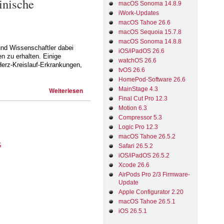
inische
macOS Sonoma 14.8.9
iWork-Updates
macOS Tahoe 26.6
macOS Sequoia 15.7.8
macOS Sonoma 14.8.8
nd Wissenschaftler dabei
iOS/iPadOS 26.6
n zu erhalten. Einige
watchOS 26.6
Herz-Kreislauf-Erkrankungen,
tvOS 26.6
HomePod-Software 26.6
MainStage 4.3
Weiterlesen
Final Cut Pro 12.3
Motion 6.3
Compressor 5.3
Logic Pro 12.3
macOS Tahoe 26.5.2
Safari 26.5.2
iOS/iPadOS 26.5.2
Xcode 26.6
AirPods Pro 2/3 Firmware-
Update
Apple Configurator 2.20
macOS Tahoe 26.5.1
iOS 26.5.1