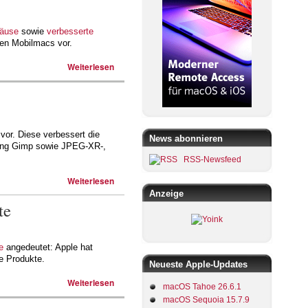
häuse
sowie
verbesserte
uen Mobilmacs vor.
Weiterlesen
vor. Diese verbessert die
News abonnieren
tung Gimp sowie JPEG-XR-,
RSS-Newsfeed
Weiterlesen
Anzeige
te
e
angedeutet: Apple hat
e Produkte.
Neueste Apple-Updates
Weiterlesen
macOS Tahoe 26.6.1
macOS Sequoia 15.7.9