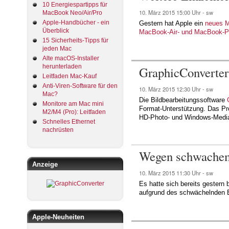
10 Energiespartipps für
10. März 2015
15:00 Uhr -
sw
MacBook Neo/Air/Pro
Apple-Handbücher - ein
Gestern hat Apple ein
neues M
Überblick
MacBook-Air- und MacBook-Pr
15 Sicherheits-Tipps für
jeden Mac
Alte macOS-Installer
herunterladen
GraphicConverter 
Leitfaden Mac-Kauf
Anti-Viren-Software für den
10. März 2015
12:30 Uhr -
sw
Mac?
Die Bildbearbeitungssoftware
Monitore am Mac mini
Format-Unterstützung. Das P
M2/M4 (Pro): Leitfaden
HD-Photo- und Windows-Media-
Schnelles Ethernet
nachrüsten
Wegen schwachem 
Anzeige
10. März 2015
11:30 Uhr -
sw
Es hatte sich bereits gestern
aufgrund des schwächelnden E
Apple-Neuheiten