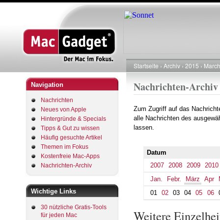
Startseite
Archiv
2015
Marc
Pfadnavigation
Nachrichten-Archiv
Navigation
Nachrichten
Zum Zugriff auf das Nachrich
Neues von Apple
alle Nachrichten des ausgewäh
Hintergründe & Specials
lassen.
Tipps & Gut zu wissen
Häufig gesuchte Artikel
Themen im Fokus
Datum
Kostenfreie Mac-Apps
2007
2008
2009
2010
Nachrichten-Archiv
Jan.
Febr.
März
Apr
Wichtige Links
01
02
03
04
05
06
30 nützliche Gratis-Tools
Weitere Einzelhe
für jeden Mac