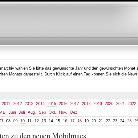
Direkt
zum
Inhalt
h
tenarchiv wählen Sie bitte das gewünschte Jahr und den gewünschten Monat 
lten Monats dargestellt. Durch Klick auf einen Tag können Sie sich die News
2011
2012
2013
2014
2015
2016
2017
2018
2019
2020
2021
2022
Mai
Juni
Juli
Aug.
Sep
Okt.
Nov.
Dez.
07
08
09
10
11
12
13
14
15
16
17
18
19
20
21
22
23
24
25
2
iten zu den neuen Mobilmacs