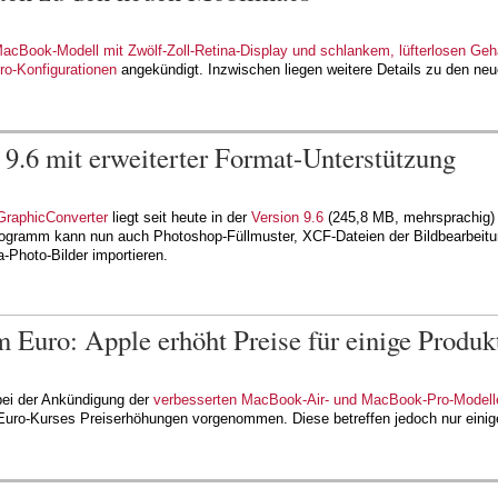
acBook-Modell mit Zwölf-Zoll-Retina-Display und schlankem, lüfterlosen Ge
o-Konfigurationen
angekündigt. Inzwischen liegen weitere Details zu den ne
9.6 mit erweiterter Format-Unterstützung
GraphicConverter
liegt seit heute in der
Version 9.6
(245,8 MB, mehrsprachig) 
rogramm kann nun auch Photoshop-Füllmuster, XCF-Dateien der Bildbearbei
Photo-Bilder importieren.
Euro: Apple erhöht Preise für einige Produk
 bei der Ankündigung der
verbesserten MacBook-Air- und MacBook-Pro-Modell
uro-Kurses Preiserhöhungen vorgenommen. Diese betreffen jedoch nur einig