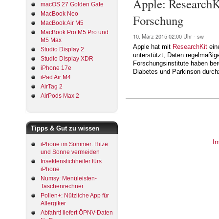
Apple: ResearchK
macOS 27 Golden Gate
MacBook Neo
Forschung
MacBook Air M5
MacBook Pro M5 Pro und
10. März 2015
02:00 Uhr -
sw
M5 Max
Apple hat mit
ResearchKit
ein
Studio Display 2
unterstützt, Daten regelmäßig
Studio Display XDR
Forschungsinstitute haben ber
iPhone 17e
Diabetes und Parkinson durch
iPad Air M4
AirTag 2
AirPods Max 2
Tipps & Gut zu wissen
I
iPhone im Sommer: Hitze
und Sonne vermeiden
Insektenstichheiler fürs
iPhone
Numsy: Menüleisten-
Taschenrechner
Pollen+: Nützliche App für
Allergiker
Abfahrt! liefert ÖPNV-Daten