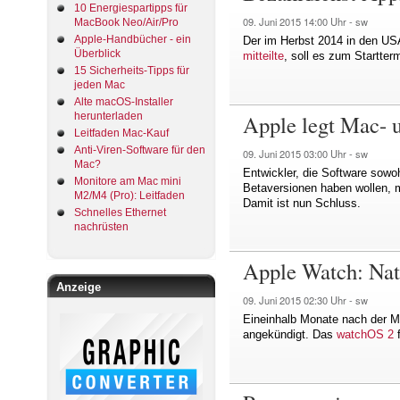
10 Energiespartipps für
09. Juni 2015
14:00 Uhr -
sw
MacBook Neo/Air/Pro
Apple-Handbücher - ein
Der im Herbst 2014 in den USA
Überblick
mitteilte
, soll es zum Startter
15 Sicherheits-Tipps für
jeden Mac
Alte macOS-Installer
Apple legt Mac-
herunterladen
Leitfaden Mac-Kauf
Anti-Viren-Software für den
09. Juni 2015
03:00 Uhr -
sw
Mac?
Entwickler, die Software sowo
Monitore am Mac mini
Betaversionen haben wollen, 
M2/M4 (Pro): Leitfaden
Damit ist nun Schluss.
Schnelles Ethernet
nachrüsten
Apple Watch: Nat
Anzeige
09. Juni 2015
02:30 Uhr -
sw
Eineinhalb Monate nach der M
angekündigt. Das
watchOS 2
f