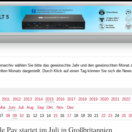
Direkt
zum
Inhalt
tenarchiv wählen Sie bitte das gewünschte Jahr und den gewünschten Monat 
lten Monats dargestellt. Durch Klick auf einen Tag können Sie sich die News
2011
2012
2013
2014
2015
2016
2017
2018
2019
2020
2021
2022
Mai
Juni
Juli
Aug.
Sep
Okt.
Nov.
Dez.
07
08
09
10
11
12
13
14
15
16
17
18
19
20
21
22
23
24
25
2
e Pay startet im Juli in Großbritannien