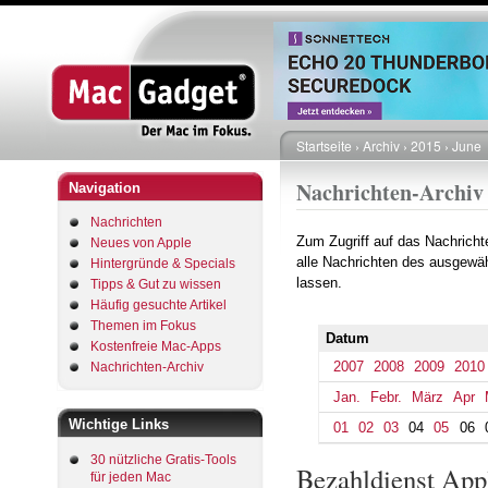
Startseite
Archiv
2015
June
Pfadnavigation
Nachrichten-Archiv
Navigation
Nachrichten
Zum Zugriff auf das Nachrich
Neues von Apple
alle Nachrichten des ausgewäh
Hintergründe & Specials
lassen.
Tipps & Gut zu wissen
Häufig gesuchte Artikel
Themen im Fokus
Datum
Kostenfreie Mac-Apps
2007
2008
2009
2010
Nachrichten-Archiv
Jan.
Febr.
März
Apr
Wichtige Links
01
02
03
04
05
06
30 nützliche Gratis-Tools
Bezahldienst Appl
für jeden Mac