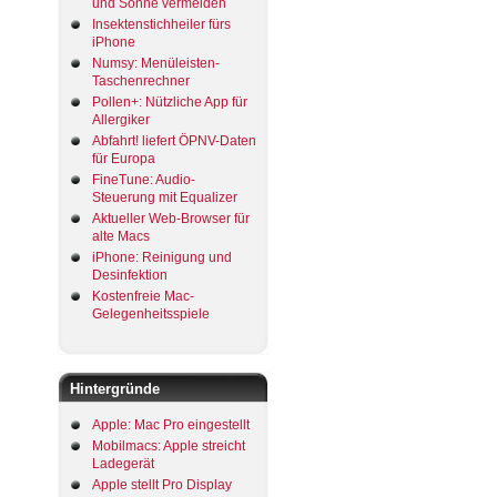
und Sonne vermeiden
Insektenstichheiler fürs
iPhone
Numsy: Menüleisten-
Taschenrechner
Pollen+: Nützliche App für
Allergiker
Abfahrt! liefert ÖPNV-Daten
für Europa
FineTune: Audio-
Steuerung mit Equalizer
Aktueller Web-Browser für
alte Macs
iPhone: Reinigung und
Desinfektion
Kostenfreie Mac-
Gelegenheitsspiele
Hintergründe
Apple: Mac Pro eingestellt
Mobilmacs: Apple streicht
Ladegerät
Apple stellt Pro Display