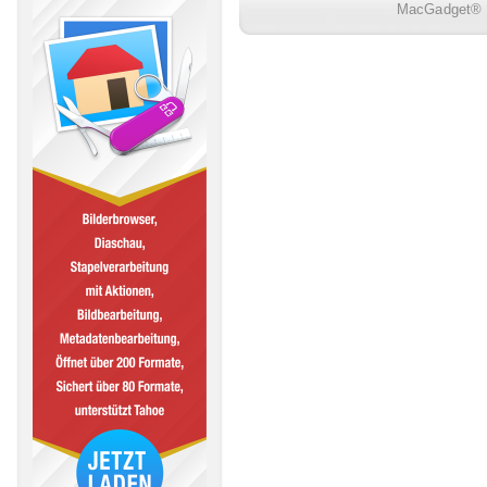
MacGadget® i