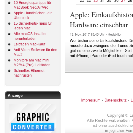
21
22
23
24
25
26
27
28
10 Energiespartipps für
MacBook Neo/Air/Pro
Apple: Einkaufshistor
Apple-Handbücher - ein
Überblick
Hardware einsehbar
15 Sicherheits-Tipps für
jeden Mac
Alte macOS-Installer
13. Nov. 2017
15:45 Uhr -
Redaktion
herunterladen
Wer bisher seine Einkaufshistorie fü
Leitfaden Mac-Kauf
musste dazu zwingend die iTunes-S
Anti-Viren-Software für den
gibt es eine zweite Möglichkeit: Sei
Mac?
mit iPhone, iPad oder iPod touch ab
Monitore am Mac mini
M2/M4 (Pro): Leitfaden
Schnelles Ethernet
nachrüsten
Anzeige
Impressum
-
Datenschutz
-
L
Copyright © 
Alle Rechte vorbehalten! 
ist ohne ausdrückli
in jeglicher Fo