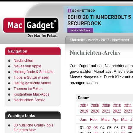
Direkt
zum
Inhalt
Startseite
Archiv
2017
November
Pfadnavigation
Nachrichten-Archiv
Navigation
Nachrichten
Zum Zugriff auf das Nachrichtenarch
Neues von Apple
gewünschten Monat aus. Anschließe
Hintergründe & Specials
Monats dargestellt. Durch Klick auf
Tipps & Gut zu wissen
anzeigen lassen.
Häufig gesuchte Artikel
Themen im Fokus
Kostenfreie Mac-Apps
Datum
Nachrichten-Archiv
2007
2008
2009
2010
2011
2019
2020
2021
2022
2023
Wichtige Links
Jan.
Febr.
März
Apr
Mai
J
30 nützliche Gratis-Tools
01
02
03
04
05
06
07
08
für jeden Mac