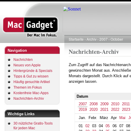
Direkt
zum
Inhalt
Startseite
Archiv
2007
October
Pfadnavigation
Nachrichten-Archiv
Navigation
Nachrichten
Zum Zugriff auf das Nachrichtenarch
Neues von Apple
gewünschten Monat aus. Anschließe
Hintergründe & Specials
Monats dargestellt. Durch Klick auf
Tipps & Gut zu wissen
anzeigen lassen.
Häufig gesuchte Artikel
Themen im Fokus
Kostenfreie Mac-Apps
Datum
Nachrichten-Archiv
2007
2008
2009
2010
2011
2019
2020
2021
2022
2023
Wichtige Links
Jan.
Febr.
März
Apr
Mai
J
30 nützliche Gratis-Tools
01
02
03
04
05
06
07
08
für jeden Mac