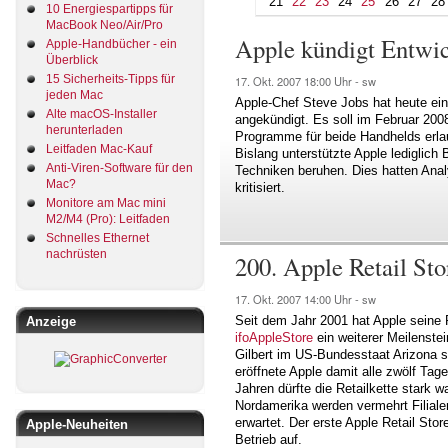
21
22
23
24
25
26
27
28
10 Energiespartipps für
MacBook Neo/Air/Pro
Apple kündigt Entwic
Apple-Handbücher - ein
Überblick
15 Sicherheits-Tipps für
17. Okt. 2007
18:00 Uhr -
sw
jeden Mac
Apple-Chef Steve Jobs hat heute ein
Alte macOS-Installer
angekündigt. Es soll im Februar 2008
herunterladen
Programme für beide Handhelds erla
Leitfaden Mac-Kauf
Bislang unterstützte Apple lediglic
Anti-Viren-Software für den
Techniken beruhen. Dies hatten Anal
Mac?
kritisiert.
Monitore am Mac mini
M2/M4 (Pro): Leitfaden
Schnelles Ethernet
nachrüsten
200. Apple Retail Sto
17. Okt. 2007
14:00 Uhr -
sw
Seit dem Jahr 2001 hat Apple seine Re
Anzeige
ifoAppleStore
ein weiterer Meilenste
Gilbert im US-Bundesstaat Arizona s
eröffnete Apple damit alle zwölf Ta
Jahren dürfte die Retailkette stark
Nordamerika werden vermehrt Filiale
erwartet. Der erste Apple Retail St
Apple-Neuheiten
Betrieb auf.