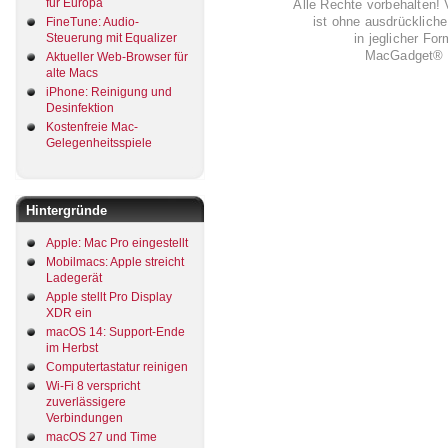
für Europa
Alle Rechte vorbehalten! 
ist ohne ausdrückli
FineTune: Audio-
in jeglicher Fo
Steuerung mit Equalizer
MacGadget® i
Aktueller Web-Browser für
alte Macs
iPhone: Reinigung und
Desinfektion
Kostenfreie Mac-
Gelegenheitsspiele
Hintergründe
Apple: Mac Pro eingestellt
Mobilmacs: Apple streicht
Ladegerät
Apple stellt Pro Display
XDR ein
macOS 14: Support-Ende
im Herbst
Computertastatur reinigen
Wi-Fi 8 verspricht
zuverlässigere
Verbindungen
macOS 27 und Time