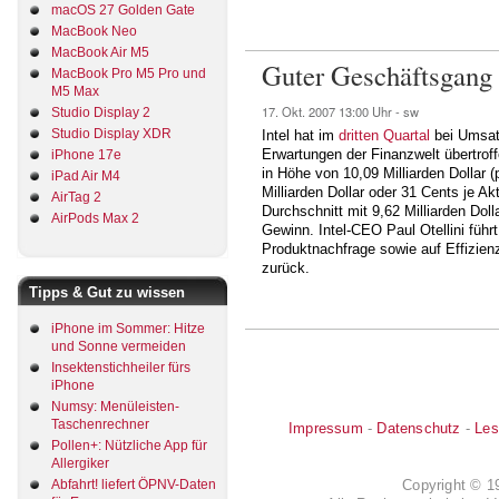
macOS 27 Golden Gate
MacBook Neo
MacBook Air M5
Guter Geschäftsgang b
MacBook Pro M5 Pro und
M5 Max
17. Okt. 2007
13:00 Uhr -
sw
Studio Display 2
Studio Display XDR
Intel hat im
dritten Quartal
bei Umsatz
Erwartungen der Finanzwelt übertrof
iPhone 17e
in Höhe von 10,09 Milliarden Dollar 
iPad Air M4
Milliarden Dollar oder 31 Cents je Ak
AirTag 2
Durchschnitt mit 9,62 Milliarden Do
AirPods Max 2
Gewinn. Intel-CEO Paul Otellini führ
Produktnachfrage sowie auf Effizi
zurück.
Tipps & Gut zu wissen
iPhone im Sommer: Hitze
und Sonne vermeiden
Insektenstichheiler fürs
iPhone
Numsy: Menüleisten-
Taschenrechner
Impressum
-
Datenschutz
-
Les
Pollen+: Nützliche App für
Allergiker
Copyright © 
Abfahrt! liefert ÖPNV-Daten