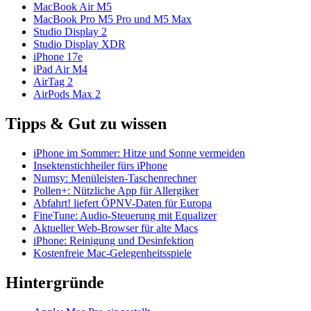
MacBook Air M5
MacBook Pro M5 Pro und M5 Max
Studio Display 2
Studio Display XDR
iPhone 17e
iPad Air M4
AirTag 2
AirPods Max 2
Tipps & Gut zu wissen
iPhone im Sommer: Hitze und Sonne vermeiden
Insektenstichheiler fürs iPhone
Numsy: Menüleisten-Taschenrechner
Pollen+: Nützliche App für Allergiker
Abfahrt! liefert ÖPNV-Daten für Europa
FineTune: Audio-Steuerung mit Equalizer
Aktueller Web-Browser für alte Macs
iPhone: Reinigung und Desinfektion
Kostenfreie Mac-Gelegenheitsspiele
Hintergründe