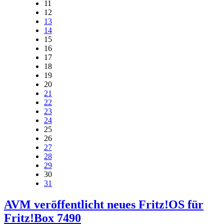
11
12
13
14
15
16
17
18
19
20
21
22
23
24
25
26
27
28
29
30
31
AVM veröffentlicht neues Fritz!OS für
Fritz!Box 7490