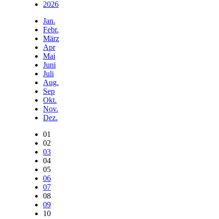
2026
Jan.
Febr.
März
Apr
Mai
Juni
Juli
Aug.
Sep
Okt.
Nov.
Dez.
01
02
03
04
05
06
07
08
09
10