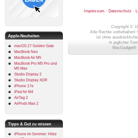
Impressum
-
Datenschutz
-
L
Copyright © 
Alle Rechte vorbehalten! 
Apple-Neuheiten
ist ohne ausdrückli
in jeglicher Fo
macOS 27 Golden Gate
MacGadget® i
MacBook Neo
MacBook Air M5
MacBook Pro M5 Pro und
M5 Max
Studio Display 2
Studio Display XDR
iPhone 17e
iPad Air M4
AirTag 2
AirPods Max 2
Tipps & Gut zu wissen
iPhone im Sommer: Hitze