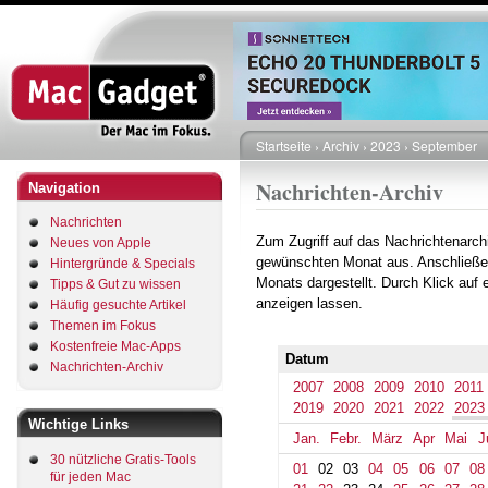
Direkt
zum
Inhalt
Startseite
Archiv
2023
September
Pfadnavigation
Nachrichten-Archiv
Navigation
Nachrichten
Zum Zugriff auf das Nachrichtenarch
Neues von Apple
gewünschten Monat aus. Anschließe
Hintergründe & Specials
Monats dargestellt. Durch Klick auf
Tipps & Gut zu wissen
anzeigen lassen.
Häufig gesuchte Artikel
Themen im Fokus
Kostenfreie Mac-Apps
Datum
Nachrichten-Archiv
2007
2008
2009
2010
2011
2019
2020
2021
2022
2023
Wichtige Links
Jan.
Febr.
März
Apr
Mai
J
30 nützliche Gratis-Tools
01
02
03
04
05
06
07
08
für jeden Mac