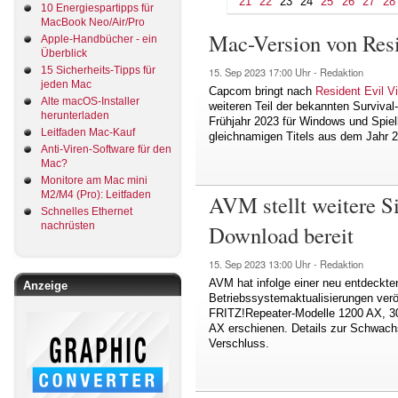
21
22
23
24
25
26
27
28
10 Energiespartipps für
MacBook Neo/Air/Pro
Mac-Version von Resi
Apple-Handbücher - ein
Überblick
15 Sicherheits-Tipps für
15. Sep 2023
17:00 Uhr -
Redaktion
jeden Mac
Capcom bringt nach
Resident Evil Vi
Alte macOS-Installer
weiteren Teil der bekannten Survival
herunterladen
Frühjahr 2023 für Windows und Spiel
Leitfaden Mac-Kauf
gleichnamigen Titels aus dem Jahr 
Anti-Viren-Software für den
Mac?
Monitore am Mac mini
M2/M4 (Pro): Leitfaden
AVM stellt weitere S
Schnelles Ethernet
nachrüsten
Download bereit
15. Sep 2023
13:00 Uhr -
Redaktion
AVM hat infolge einer neu entdeckte
Anzeige
Betriebssystemaktualisierungen veröf
FRITZ!Repeater-Modelle 1200 AX, 3
AX erschienen. Details zur Schwachste
Verschluss.