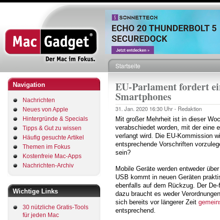
Direkt
zum
Inhalt
Startseite
Pfadnavigation
EU-Parlament fordert ei
Navigation
Smartphones
Nachrichten
31. Jan. 2020
16:30 Uhr -
Redaktion
Neues von Apple
Hintergründe & Specials
Mit großer Mehrheit ist in dieser W
verabschiedet worden, mit der eine 
Tipps & Gut zu wissen
verlangt wird. Die EU-Kommission wir
Häufig gesuchte Artikel
entsprechende Vorschriften vorzuleg
Themen im Fokus
sein?
Kostenfreie Mac-Apps
Nachrichten-Archiv
Mobile Geräte werden entweder übe
USB kommt in neuen Geräten praktis
ebenfalls auf dem Rückzug. Der De-
Wichtige Links
dazu braucht es weder Verordnungen
sich bereits vor längerer Zeit
gemein
30 nützliche Gratis-Tools
entsprechend.
für jeden Mac