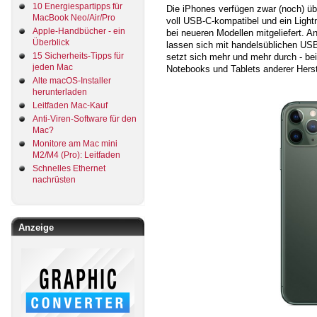
10 Energiespartipps für
Die iPhones verfügen zwar (noch) über
MacBook Neo/Air/Pro
voll USB-C-kompatibel und ein Ligh
Apple-Handbücher - ein
bei neueren Modellen mitgeliefert. A
Überblick
lassen sich mit handelsüblichen USB
15 Sicherheits-Tipps für
setzt sich mehr und mehr durch - b
jeden Mac
Notebooks und Tablets anderer Herstel
Alte macOS-Installer
herunterladen
Leitfaden Mac-Kauf
Anti-Viren-Software für den
Mac?
Monitore am Mac mini
M2/M4 (Pro): Leitfaden
Schnelles Ethernet
nachrüsten
Anzeige