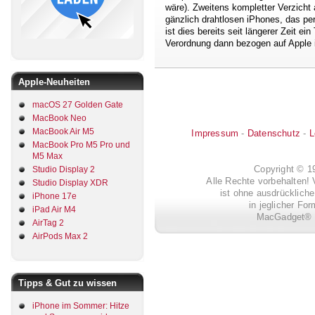
wäre). Zweitens kompletter Verzicht
gänzlich drahtlosen iPhones, das pe
ist dies bereits seit längerer Zeit e
Verordnung dann bezogen auf Apple i
Apple-Neuheiten
macOS 27 Golden Gate
MacBook Neo
MacBook Air M5
Impressum
-
Datenschutz
-
L
MacBook Pro M5 Pro und
M5 Max
Copyright © 
Studio Display 2
Alle Rechte vorbehalten! 
Studio Display XDR
ist ohne ausdrückli
iPhone 17e
in jeglicher Fo
iPad Air M4
MacGadget® i
AirTag 2
AirPods Max 2
Tipps & Gut zu wissen
iPhone im Sommer: Hitze