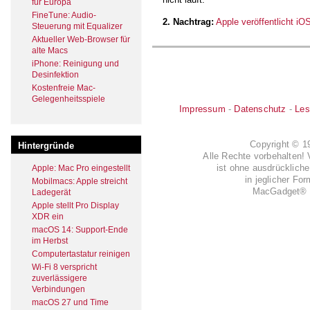
für Europa
FineTune: Audio-
2. Nachtrag:
Apple veröffentlicht i
Steuerung mit Equalizer
Aktueller Web-Browser für
alte Macs
iPhone: Reinigung und
Desinfektion
Kostenfreie Mac-
Gelegenheitsspiele
Impressum
-
Datenschutz
-
Les
Copyright © 
Hintergründe
Alle Rechte vorbehalten! 
ist ohne ausdrückli
Apple: Mac Pro eingestellt
in jeglicher Fo
Mobilmacs: Apple streicht
MacGadget® i
Ladegerät
Apple stellt Pro Display
XDR ein
macOS 14: Support-Ende
im Herbst
Computertastatur reinigen
Wi-Fi 8 verspricht
zuverlässigere
Verbindungen
macOS 27 und Time