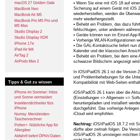
macOS 27 Golden Gate
• Wenn Sie eine mit iOS 18 auf eine
Sicherung auf einem Gerät mit iOS
MacBook Neo
wiederherstellen, werden die Überwa
MacBook Air M5
mehr wiederhergestellt.
MacBook Pro M5 Pro und
• Behebt ein Problem, das dazu füh
M5 Max
fehlschlugen, unter anderem währen
Studio Display 2
• Geräte können nun im Einzel-App-M
Studio Display XDR
• Vorherige WLAN-Konfigurationen werd
iPhone 17e
• Die GAL-Kontaktsuche liefert nun d
iPad Air M4
Kalender und der klassischen Ansich
AirTag 2
• Behebt ein Problem, bei dem eine 
AirPods Max 2
schwarzer Bildschirm angezeigt wird
In iOS/iPadOS 26.1 ist die Version
und Problembehebungen für die Unte
Tipps & Gut zu wissen
Kompatibilität mit Web-Seiten enthal
iOS/iPadOS 26.1 kann über die Aktu
iPhone im Sommer: Hitze
und Sonne vermeiden
(Einstellungen => Allgemein => Sof
heruntergeladen und installiert werde
Insektenstichheiler fürs
durchgeführt. Das vorherige Anlegen
iPhone
iCloud wird empfohlen.
Numsy: Menüleisten-
Taschenrechner
Nachtrag:
iOS/iPadOS 18.7.2 mit Sic
Pollen+: Nützliche App für
dürfte aber zeitnah folgen. Die Versi
Allergiker
iOS/iPadOS 26 umsteigen möchten b
Abfahrt! liefert ÖPNV-Daten
nicht läuft.