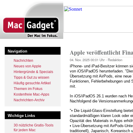
Direkt
zum
Inhalt
Startseite
Pfadnavigation
Apple veröffentlicht Fin
Navigation
04. Nov. 2025
00:01 Uhr -
Redaktion
Nachrichten
iPhone- und iPad-Besitzer können sic
Neues von Apple
von iOS/iPadOS herunterladen. "Dies
Hintergründe & Specials
Übersetzung mit AirPods, eine neue 
Tipps & Gut zu wissen
Funktionen, Fehlerbehebungen und Sic
Häufig gesuchte Artikel
mit.
Themen im Fokus
Kostenfreie Mac-Apps
In iOS/iPadOS 26.1 wurden nach He
Nachrichten-Archiv
Nachfolgend die Versionsanmerkung
"• Die Liquid-Glass-Einstellung biet
Wichtige Links
standardmäßigen klaren Look oder e
Opazität des Materials in Apps erhöh
30 nützliche Gratis-Tools
• Live-Übersetzung mit AirPods-Unte
für jeden Mac
traditionell), Japanisch, Koreanisch