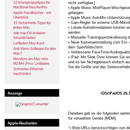
10 Energiespartipps für
nicht verfügbar.]
MacBook Neo/Air/Pro
• Apple Music MiniPlayer-Wischgest
gelangen.
Apple-Handbücher - ein
Überblick
• Apple Music AutoMix-Unterstützung
• Gain-Regler für externe USB-Mikro
15 Sicherheits-Tipps für
• Lokale Aufnahmedateien können an
jeden Mac
werden.
Alte macOS-Installer
• Manuelle Trainingsprotokollierung d
herunterladen
• Neue Kameraeinstellung zum Ein-
Leitfaden Mac-Kauf
dem Sperrbildschirm.
Anti-Viren-Software für den
• Verbesserte FaceTime-Audioqualität
Mac?
• iPad: Mit Slide Over können Sie e
Monitore am Mac mini
und es bei Nichtgebrauch einfach a
M2/M4 (Pro): Leitfaden
Sie die Größe und das Seitenverhält
Schnelles Ethernet
nachrüsten
Anzeige
iOS/iPadOS 26.1 
Daneben gab es die folgenden weite
für verwaltete Geräte (MDM):
Apple-Neuheiten
"• Blob-URLs berücksichtigen nun di