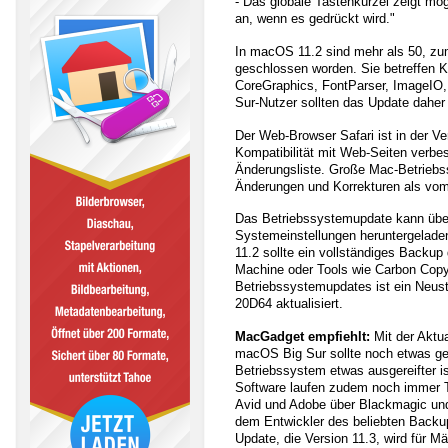
- Das globale Tastenkürzel zeigt mö
an, wenn es gedrückt wird."
In macOS 11.2 sind mehr als 50, zum 
geschlossen worden. Sie betreffen
CoreGraphics, FontParser, ImageIO, 
Sur-Nutzer sollten das Update daher
Der Web-Browser Safari ist in der Ve
Kompatibilität mit Web-Seiten verbess
Änderungsliste. Große Mac-Betriebs
Änderungen und Korrekturen als vom 
Das Betriebssystemupdate kann über 
Systemeinstellungen heruntergelade
11.2 sollte ein vollständiges Backu
Machine oder Tools wie Carbon Copy 
Betriebssystemupdates ist ein Neusta
20D64 aktualisiert.
MacGadget empfiehlt:
Mit der Aktua
macOS Big Sur sollte noch etwas gew
Betriebssystem etwas ausgereifter is
Software laufen zudem noch immer 
Avid und Adobe über Blackmagic und 
dem Entwickler des beliebten Back
Update, die Version 11.3, wird für Mä