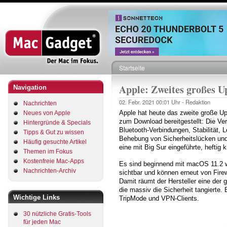
Direkt
zum
Inhalt
Startseite
Pfadnavigation
Apple: Zweites großes Up
Navigation
02. Febr. 2021
00:01 Uhr -
Redaktion
Nachrichten
Apple hat heute das zweite große U
Neues von Apple
zum Download bereitgestellt: Die Ver
Hintergründe & Specials
Bluetooth-Verbindungen, Stabilität, L
Tipps & Gut zu wissen
Behebung von Sicherheitslücken und
Häufig gesuchte Artikel
eine mit Big Sur eingeführte, heftig
Themen im Fokus
Kostenfreie Mac-Apps
Es sind beginnend mit macOS 11.2 
Nachrichten-Archiv
sichtbar und können erneut von Fire
Damit räumt der Hersteller eine der
die massiv die Sicherheit tangierte. 
Wichtige Links
TripMode und VPN-Clients.
30 nützliche Gratis-Tools
für jeden Mac