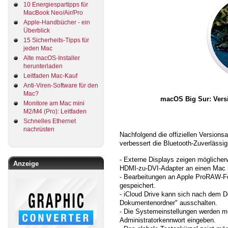
10 Energiespartipps für
MacBook Neo/Air/Pro
Apple-Handbücher - ein
Überblick
15 Sicherheits-Tipps für
jeden Mac
Alte macOS-Installer
herunterladen
Leitfaden Mac-Kauf
Anti-Viren-Software für den
Mac?
macOS Big Sur: Versi
Monitore am Mac mini
M2/M4 (Pro): Leitfaden
Schnelles Ethernet
nachrüsten
Nachfolgend die offiziellen Versio
verbessert die Bluetooth-Zuverlässi
- Externe Displays zeigen möglicher
Anzeige
HDMI-zu-DVI-Adapter an einen Mac m
- Bearbeitungen an Apple ProRAW-Fo
gespeichert.
- iCloud Drive kann sich nach dem De
Dokumentenordner" ausschalten.
- Die Systemeinstellungen werden mö
Administratorkennwort eingeben.