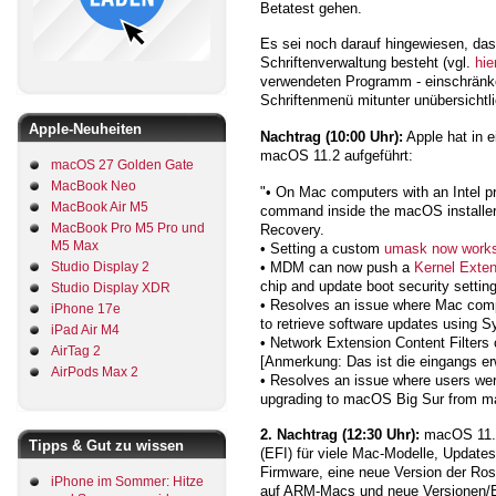
Betatest gehen.
Es sei noch darauf hingewiesen, da
Schriftenverwaltung besteht (vgl.
hie
verwendeten Programm - einschränke
Schriftenmenü mitunter unübersichtli
Apple-Neuheiten
Nachtrag (10:00 Uhr):
Apple hat in 
macOS 11.2 aufgeführt:
macOS 27 Golden Gate
MacBook Neo
"• On Mac computers with an Intel 
MacBook Air M5
command inside the macOS installer 
MacBook Pro M5 Pro und
Recovery.
M5 Max
• Setting a custom
umask now works
• MDM can now push a
Kernel Exten
Studio Display 2
chip and update boot security setting
Studio Display XDR
• Resolves an issue where Mac co
iPhone 17e
to retrieve software updates using 
iPad Air M4
• Network Extension Content Filters c
AirTag 2
[Anmerkung: Das ist die eingangs e
AirPods Max 2
• Resolves an issue where users we
upgrading to macOS Big Sur from m
2. Nachtrag (12:30 Uhr):
macOS 11.2
Tipps & Gut zu wissen
(EFI) für viele Mac-Modelle, Updates
Firmware, eine neue Version der Ro
iPhone im Sommer: Hitze
auf ARM-Macs und neue Versionen/Bu