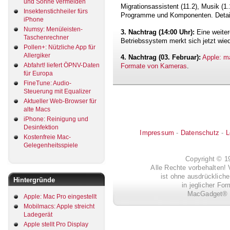
und Sonne vermeiden
Migrationsassistent (11.2), Musik (1.1
Insektenstichheiler fürs
Programme und Komponenten. Detail
iPhone
Numsy: Menüleisten-
3. Nachtrag (14:00 Uhr):
Eine weiter
Taschenrechner
Betriebssystem merkt sich jetzt wie
Pollen+: Nützliche App für
Allergiker
4. Nachtrag (03. Februar):
Apple: m
Abfahrt! liefert ÖPNV-Daten
Formate von Kameras
.
für Europa
FineTune: Audio-
Steuerung mit Equalizer
Aktueller Web-Browser für
alte Macs
iPhone: Reinigung und
Desinfektion
Impressum
-
Datenschutz
-
L
Kostenfreie Mac-
Gelegenheitsspiele
Copyright © 
Alle Rechte vorbehalten! 
ist ohne ausdrückli
Hintergründe
in jeglicher Fo
MacGadget® i
Apple: Mac Pro eingestellt
Mobilmacs: Apple streicht
Ladegerät
Apple stellt Pro Display