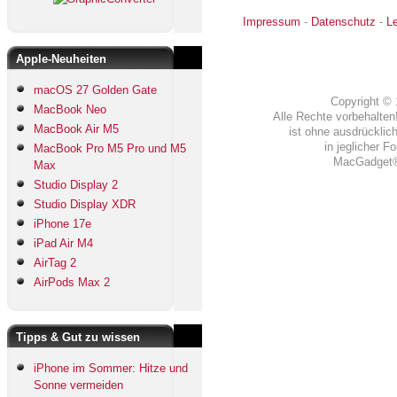
Impressum
-
Datenschutz
-
L
Apple-Neuheiten
macOS 27 Golden Gate
Copyright ©
MacBook Neo
Alle Rechte vorbehalten!
MacBook Air M5
ist ohne ausdrück
in jeglicher 
MacBook Pro M5 Pro und M5
MacGadget® 
Max
Studio Display 2
Studio Display XDR
iPhone 17e
iPad Air M4
AirTag 2
AirPods Max 2
Tipps & Gut zu wissen
iPhone im Sommer: Hitze und
Sonne vermeiden