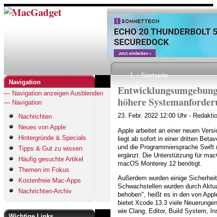
Direkt
zum
Inhalt
Startseite
Pfadnavigation
Navigation
Entwicklungsumgebung 
— Navigation anzeigen
Ausblenden
höhere Systemanforder
— Navigation
23. Febr. 2022
12:00 Uhr -
Redakti
Nachrichten
Neues von Apple
Apple arbeitet an einer neuen Ver
Hintergründe & Specials
liegt ab sofort in einer dritten Bet
und die Programmiersprache Swift
Tipps & Gut zu wissen
ergänzt. Die Unterstützung für ma
Häufig gesuchte Artikel
macOS Monterey 12 benötigt.
Themen im Fokus
Außerdem wurden einige Sicherheit
Kostenfreie Mac-Apps
Schwachstellen wurden durch Aktual
Nachrichten-Archiv
behoben", heißt es in den von Appl
bietet Xcode 13.3 viele Neuerungen
wie Clang, Editor, Build System, I
Wichtige Links