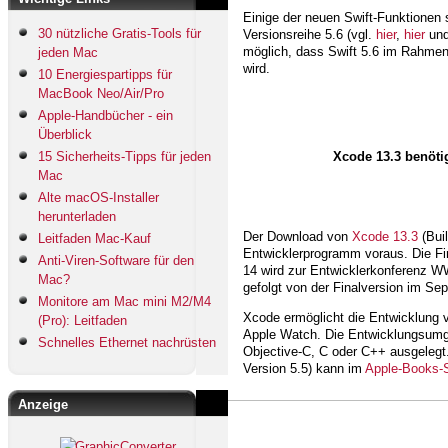
Einige der neuen Swift-Funktionen
30 nützliche Gratis-Tools für
Versionsreihe 5.6 (vgl.
hier
,
hier
un
möglich, dass Swift 5.6 im Rahmen
jeden Mac
wird.
10 Energiespartipps für
MacBook Neo/Air/Pro
Apple-Handbücher - ein
Überblick
15 Sicherheits-Tipps für jeden
Xcode 13.3 benöt
Mac
Alte macOS-Installer
herunterladen
Der Download von
Xcode 13.3
(Buil
Leitfaden Mac-Kauf
Entwicklerprogramm voraus. Die Fin
Anti-Viren-Software für den
14 wird zur Entwicklerkonferenz W
Mac?
gefolgt von der Finalversion im Se
Monitore am Mac mini M2/M4
Xcode ermöglicht die Entwicklung 
(Pro): Leitfaden
Apple Watch. Die Entwicklungsumge
Schnelles Ethernet nachrüsten
Objective-C, C oder C++ ausgelegt.
Version 5.5) kann im
Apple-Books-
Anzeige