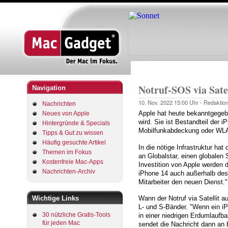
Startseite
Pfadnavigation
Notruf-SOS via Satel
Navigation
10. Nov. 2022
15:00 Uhr -
Redaktio
Nachrichten
Apple hat heute bekanntgegebe
Neues von Apple
wird. Sie ist Bestandteil der
Hintergründe & Specials
Mobilfunkabdeckung oder WLA
Tipps & Gut zu wissen
Häufig gesuchte Artikel
In die nötige Infrastruktur ha
Themen im Fokus
an Globalstar, einen globalen 
Kostenfreie Mac-Apps
Investition von Apple werden 
Nachrichten-Archiv
iPhone 14 auch außerhalb des 
Mitarbeiter den neuen Dienst."
Wichtige Links
Wann der Notruf via Satellit a
L- und S-Bänder. "Wenn ein iPh
30 nützliche Gratis-Tools
in einer niedrigen Erdumlaufb
für jeden Mac
sendet die Nachricht dann an b