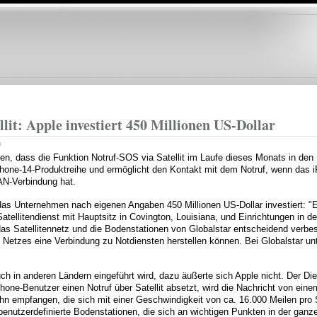
Direkt
zum
Inhalt
lit: Apple investiert 450 Millionen US-Dollar
n
n, dass die Funktion Notruf-SOS via Satellit im Laufe dieses Monats in den
 iPhone-14-Produktreihe und ermöglicht den Kontakt mit dem Notruf, wenn das 
N-Verbindung hat.
t das Unternehmen nach eigenen Angaben 450 Millionen US-Dollar investiert: "Ei
Satellitendienst mit Hauptsitz in Covington, Louisiana, und Einrichtungen in
das Satellitennetz und die Bodenstationen von Globalstar entscheidend verbes
Netzes eine Verbindung zu Notdiensten herstellen können. Bei Globalstar un
uch in anderen Ländern eingeführt wird, dazu äußerte sich Apple nicht. Der D
one-Benutzer einen Notruf über Satellit absetzt, wird die Nachricht von einem
ahn empfangen, die sich mit einer Geschwindigkeit von ca. 16.000 Meilen pro 
enutzerdefinierte Bodenstationen, die sich an wichtigen Punkten in der ganze