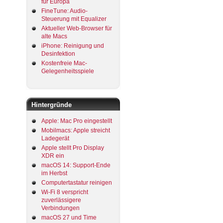
für Europa
FineTune: Audio-
Steuerung mit Equalizer
Aktueller Web-Browser für
alte Macs
iPhone: Reinigung und
Desinfektion
Kostenfreie Mac-
Gelegenheitsspiele
Hintergründe
Apple: Mac Pro eingestellt
Mobilmacs: Apple streicht
Ladegerät
Apple stellt Pro Display
XDR ein
macOS 14: Support-Ende
im Herbst
Computertastatur reinigen
Wi-Fi 8 verspricht
zuverlässigere
Verbindungen
macOS 27 und Time