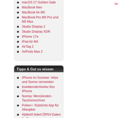
macOS 27 Golden Gate
I
MacBook Neo
MacBook Air M5
MacBook Pro M5 Pro und
M5 Max
Studio Display 2
Studio Display XDR
iPhone 17e
iPad Air M4
AirTag 2
AirPods Max 2
Tipps & Gut zu wissen
iPhone im Sommer: Hitze
und Sonne vermeiden
Insektenstichheiler fürs
iPhone
Numsy: Menüleisten-
Taschenrechner
Pollen+: Nützliche App für
Allergiker
Abfahrt! liefert ÖPNV-Daten