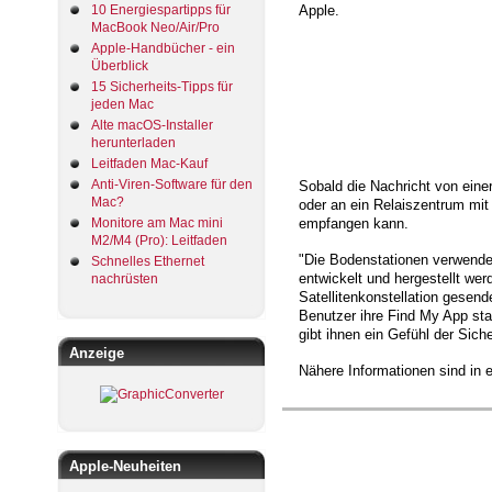
10 Energiespartipps für
Apple.
MacBook Neo/Air/Pro
Apple-Handbücher - ein
Überblick
15 Sicherheits-Tipps für
jeden Mac
Alte macOS-Installer
herunterladen
Leitfaden Mac-Kauf
Anti-Viren-Software für den
Sobald die Nachricht von einer
Mac?
oder an ein Relaiszentrum mit 
Monitore am Mac mini
empfangen kann.
M2/M4 (Pro): Leitfaden
"Die Bodenstationen verwende
Schnelles Ethernet
entwickelt und hergestellt we
nachrüsten
Satellitenkonstellation gese
Benutzer ihre Find My App star
gibt ihnen ein Gefühl der Sic
Anzeige
Nähere Informationen sind in
Apple-Neuheiten