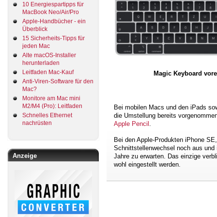
10 Energiespartipps für
MacBook Neo/Air/Pro
Apple-Handbücher - ein
Überblick
15 Sicherheits-Tipps für
jeden Mac
Alte macOS-Installer
herunterladen
Leitfaden Mac-Kauf
Magic Keyboard vorer
Anti-Viren-Software für den
Mac?
Monitore am Mac mini
M2/M4 (Pro): Leitfaden
Bei mobilen Macs und den iPads sow
Schnelles Ethernet
die Umstellung bereits vorgenomme
nachrüsten
Apple Pencil
.
Bei den Apple-Produkten iPhone SE,
Schnittstellenwechsel noch aus und is
Anzeige
Jahre zu erwarten. Das einzige verbl
wohl eingestellt werden.