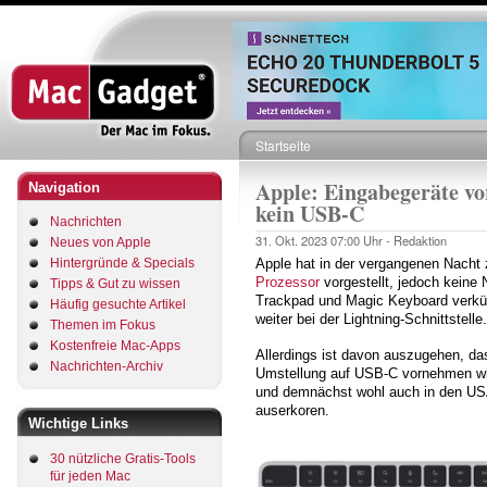
Direkt
zum
Inhalt
Startseite
Pfadnavigation
Apple: Eingabegeräte vor
Navigation
kein USB-C
Nachrichten
31. Okt. 2023
07:00 Uhr -
Redaktion
Neues von Apple
Hintergründe & Specials
Apple hat in der vergangenen Nacht
Prozessor
vorgestellt, jedoch keine
Tipps & Gut zu wissen
Trackpad und Magic Keyboard verkünd
Häufig gesuchte Artikel
weiter bei der Lightning-Schnittstelle.
Themen im Fokus
Kostenfreie Mac-Apps
Allerdings ist davon auszugehen, da
Nachrichten-Archiv
Umstellung auf USB-C vornehmen wird,
und demnächst wohl auch in den USA
auserkoren.
Wichtige Links
30 nützliche Gratis-Tools
für jeden Mac