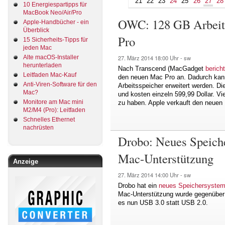
21
22
23
24
25
26
27
28
10 Energiespartipps für
MacBook Neo/Air/Pro
OWC: 128 GB Arbeits
Apple-Handbücher - ein
Überblick
Pro
15 Sicherheits-Tipps für
jeden Mac
Alte macOS-Installer
27. März 2014
18:00 Uhr -
sw
herunterladen
Nach Transcend (MacGadget
berich
Leitfaden Mac-Kauf
den neuen Mac Pro an. Dadurch kann
Anti-Viren-Software für den
Arbeitsspeicher erweitert werden. 
Mac?
und kosten einzeln 599,99 Dollar. Vi
Monitore am Mac mini
zu haben. Apple verkauft den neuen
M2/M4 (Pro): Leitfaden
Schnelles Ethernet
nachrüsten
Drobo: Neues Speiche
Mac-Unterstützung
Anzeige
27. März 2014
14:00 Uhr -
sw
Drobo hat ein
neues Speichersyste
Mac-Unterstützung wurde gegenüber 
es nun USB 3.0 statt USB 2.0.