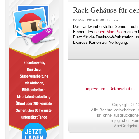
Rack-Gehäuse für de
27. März 2014
13:00 Uhr -
sw
Der Hardwarehersteller Sonnet Tech
Einbau des
neuen Mac Pro
in einen 
Platz für die Desktop-Workstation un
Express-Karten zur Verfügung.
Impressum
-
Datenschutz
-
L
Copyright © 
Alle Rechte vorbehalten! 
ist ohne ausdrückli
in jeglicher Fo
MacGadget® i