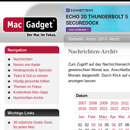
Direkt
zum
Inhalt
Startseite
Archiv
2014
March
Pfadnavigation
Nachrichten-Archiv
Navigation
Nachrichten
Zum Zugriff auf das Nachrichtenarch
Neues von Apple
gewünschten Monat aus. Anschließe
Hintergründe & Specials
Monats dargestellt. Durch Klick auf
Tipps & Gut zu wissen
anzeigen lassen.
Häufig gesuchte Artikel
Themen im Fokus
Kostenfreie Mac-Apps
Datum
Nachrichten-Archiv
2007
2008
2009
2010
2011
2019
2020
2021
2022
2023
Wichtige Links
Jan.
Febr.
März
Apr
Mai
J
30 nützliche Gratis-Tools
01
02
03
04
05
06
07
08
für jeden Mac