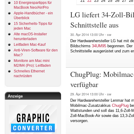
21
22
23
24
25
26
27
28
10 Energiespartipps für
MacBook Neo/Air/Pro
LG liefert 34-Zoll-B
Apple-Handbücher - ein
Überblick
Schnittstelle aus
15 Sicherheits-Tipps für
jeden Mac
Alte macOS-Installer
30. Apr 2014
13:00 Uhr -
sw
herunterladen
Der Hardwarehersteller LG hat mit d
Leitfaden Mac-Kauf
Bildschirms
34UM95
begonnen. Der M
Anti-Viren-Software für den
Schnittstelle ausgerüstet und zum e
Mac?
Monitore am Mac mini
M2/M4 (Pro): Leitfaden
ChugPlug: Mobilmac-
Schnelles Ethernet
nachrüsten
verfügbar
29. Apr 2014
13:00 Uhr -
sw
Anzeige
Der Hardwarehersteller Lenmar hat m
Mobilmac-Zusatzakkus
ChugPlug
be
Wattstunden und soll das 11,6-Zoll-M
Zoll-MacBook-Air sowie das 13,3-Zol
versorgen.