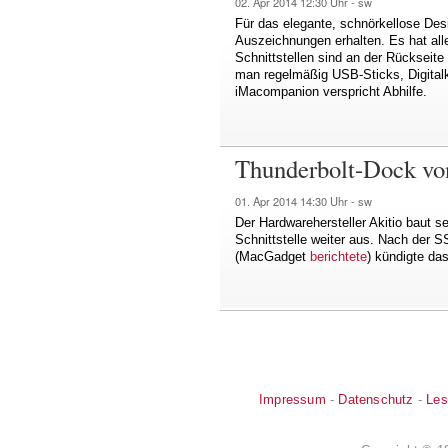
02. Apr 2014
12:30 Uhr -
sw
Für das elegante, schnörkellose Desi
Auszeichnungen erhalten. Es hat all
Schnittstellen sind an der Rückseit
man regelmäßig USB-Sticks, Digital
iMacompanion verspricht Abhilfe.
Thunderbolt-Dock vo
01. Apr 2014
14:30 Uhr -
sw
Der Hardwarehersteller Akitio baut s
Schnittstelle weiter aus. Nach der
(MacGadget
berichtete
) kündigte da
Impressum
-
Datenschutz
-
Les