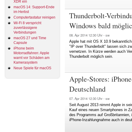
XDR ein
macOS 14: Support-Ende
im Herbst
Thunderbolt-Verbind
Computertastatur reinigen
Windows bald mögli
Wi-Fi 8 verspricht
zuverlässigere
Verbindungen
08. Apr 2014
12:30 Uhr -
sw
macOS 27 und Time
Apple hat mit OS X 10.9 bekanntlich
Capsule
"IP over Thunderbolt" lassen sich zw
iPhone beim
vernetzen. In Kürze werden auch V
Motorradfahren: Apple
Thunderbolt möglich sein.
warnt vor Schäden am
Kamerasystem
Neue Spiele für macOS
Apple-Stores: iPhone
Deutschland
07. Apr 2014
12:30 Uhr -
sw
Seit August 2013 nimmt Apple in se
Kauf eines neuen Smartphones in Za
des Programms auf Großbritannien, im
iPhone-Inzahlungnahme auch in deut