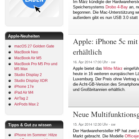
Im März kündigte der Hardwareherstel
Speichersystems
Drobo 4-Bay
an, n
begonnen. Die Mac-Unterstützung wu
außerdem gibt es nun USB 3.0 statt
Apple-Neuheiten
Apple: iPhone 5c mit
macOS 27 Golden Gate
erhältlich
MacBook Neo
MacBook Air M5
16. Apr 2014
17:00 Uhr -
sw
MacBook Pro M5 Pro und
Apple bietet das
Mitte März
eingefüh
M5 Max
heute in 16 weiteren europäischen L
Studio Display 2
Luxemburg. Der Preis ohne Vertrag u
Studio Display XDR
die Acht-GB-Version des Smartphones
iPhone 17e
und Großbritannien erhältlich.
iPad Air M4
AirTag 2
AirPods Max 2
Neue Multifunktions
15. Apr 2014
12:30 Uhr -
sw
Tipps & Gut zu wissen
Der Hardwarehersteller HP hat zwei 
iPhone im Sommer: Hitze
Markt gebracht. Die Modelle
Officej