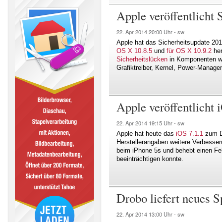
Apple veröffentlicht 
22. Apr 2014
20:00 Uhr -
sw
Apple hat das Sicherheitsupdate 20
OS X 10.8.5
und
für OS X 10.9.2
her
Sicherheitslücken
in Komponenten wi
Grafiktreiber, Kernel, Power-Manag
Apple veröffentlicht 
22. Apr 2014
19:15 Uhr -
sw
Apple hat heute das
iOS 7.1.1
zum Do
Herstellerangaben weitere Verbesse
beim iPhone 5s und behebt einen Fehl
beeinträchtigen konnte.
Drobo liefert neues 
22. Apr 2014
13:00 Uhr -
sw