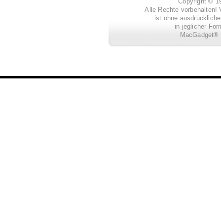
Copyright © 
Alle Rechte vorbehalten! 
ist ohne ausdrückli
in jeglicher Fo
MacGadget® i