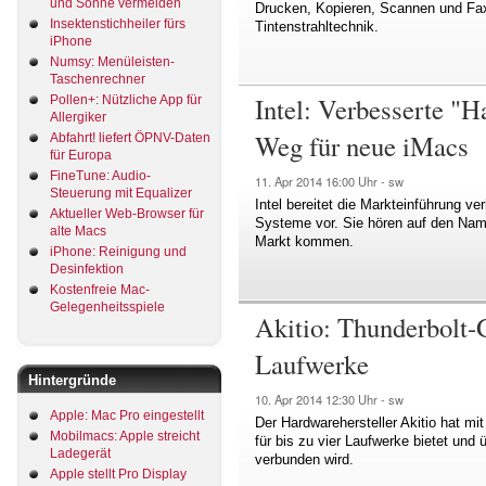
und Sonne vermeiden
Drucken, Kopieren, Scannen und Fax
Insektenstichheiler fürs
Tintenstrahltechnik.
iPhone
Numsy: Menüleisten-
Taschenrechner
Intel: Verbesserte "
Pollen+: Nützliche App für
Allergiker
Weg für neue iMacs
Abfahrt! liefert ÖPNV-Daten
für Europa
FineTune: Audio-
11. Apr 2014
16:00 Uhr -
sw
Steuerung mit Equalizer
Intel bereitet die Markteinführung v
Aktueller Web-Browser für
Systeme vor. Sie hören auf den Nam
alte Macs
Markt kommen.
iPhone: Reinigung und
Desinfektion
Kostenfreie Mac-
Gelegenheitsspiele
Akitio: Thunderbolt-G
Laufwerke
Hintergründe
10. Apr 2014
12:30 Uhr -
sw
Apple: Mac Pro eingestellt
Der Hardwarehersteller Akitio hat mi
Mobilmacs: Apple streicht
für bis zu vier Laufwerke bietet und
Ladegerät
verbunden wird.
Apple stellt Pro Display