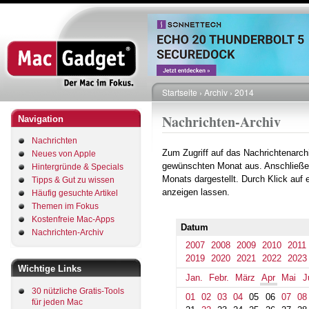
Direkt
zum
Inhalt
Startseite
Archiv
2014
Pfadnavigation
Nachrichten-Archiv
Navigation
Nachrichten
Zum Zugriff auf das Nachrichtenarch
Neues von Apple
gewünschten Monat aus. Anschließe
Hintergründe & Specials
Monats dargestellt. Durch Klick auf
Tipps & Gut zu wissen
anzeigen lassen.
Häufig gesuchte Artikel
Themen im Fokus
Kostenfreie Mac-Apps
Datum
Nachrichten-Archiv
2007
2008
2009
2010
2011
2019
2020
2021
2022
2023
Wichtige Links
Jan.
Febr.
März
Apr
Mai
J
30 nützliche Gratis-Tools
01
02
03
04
05
06
07
08
für jeden Mac