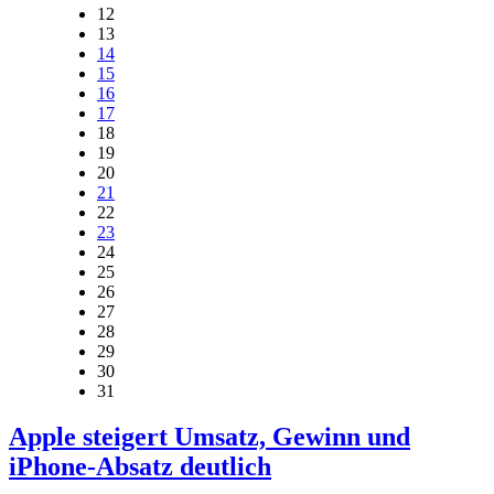
12
13
14
15
16
17
18
19
20
21
22
23
24
25
26
27
28
29
30
31
Apple steigert Umsatz, Gewinn und
iPhone-Absatz deutlich