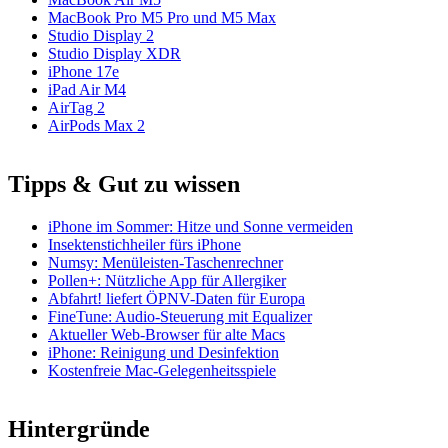
MacBook Pro M5 Pro und M5 Max
Studio Display 2
Studio Display XDR
iPhone 17e
iPad Air M4
AirTag 2
AirPods Max 2
Tipps & Gut zu wissen
iPhone im Sommer: Hitze und Sonne vermeiden
Insektenstichheiler fürs iPhone
Numsy: Menüleisten-Taschenrechner
Pollen+: Nützliche App für Allergiker
Abfahrt! liefert ÖPNV-Daten für Europa
FineTune: Audio-Steuerung mit Equalizer
Aktueller Web-Browser für alte Macs
iPhone: Reinigung und Desinfektion
Kostenfreie Mac-Gelegenheitsspiele
Hintergründe