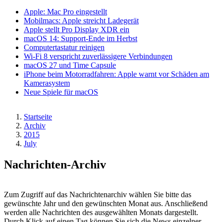
Apple: Mac Pro eingestellt
Mobilmacs: Apple streicht Ladegerät
Apple stellt Pro Display XDR ein
macOS 14: Support-Ende im Herbst
Computertastatur reinigen
Wi-Fi 8 verspricht zuverlässigere Verbindungen
macOS 27 und Time Capsule
iPhone beim Motorradfahren: Apple warnt vor Schäden am
Kamerasystem
Neue Spiele für macOS
Startseite
Archiv
Pfadnavigation
2015
July
Nachrichten-Archiv
Zum Zugriff auf das Nachrichtenarchiv wählen Sie bitte das
gewünschte Jahr und den gewünschten Monat aus. Anschließend
werden alle Nachrichten des ausgewählten Monats dargestellt.
Durch Klick auf einen Tag können Sie sich die News einzelner