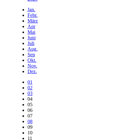
Jan.
Febr.
März
Apr
Mai
Juni
Juli
Aug.
Sep
Okt.
Nov.
Dez.
01
02
03
04
05
06
07
08
09
10
11