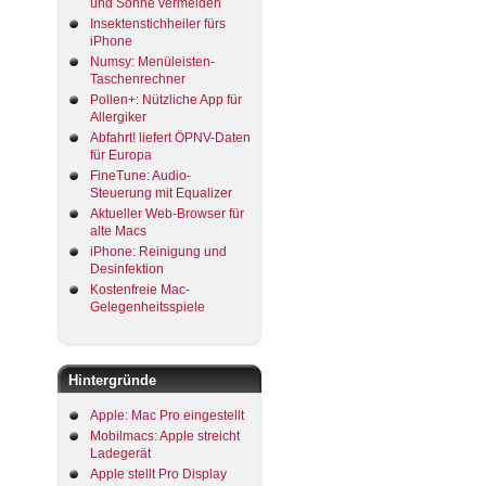
und Sonne vermeiden
Insektenstichheiler fürs
iPhone
Numsy: Menüleisten-
Taschenrechner
Pollen+: Nützliche App für
Allergiker
Abfahrt! liefert ÖPNV-Daten
für Europa
FineTune: Audio-
Steuerung mit Equalizer
Aktueller Web-Browser für
alte Macs
iPhone: Reinigung und
Desinfektion
Kostenfreie Mac-
Gelegenheitsspiele
Hintergründe
Apple: Mac Pro eingestellt
Mobilmacs: Apple streicht
Ladegerät
Apple stellt Pro Display