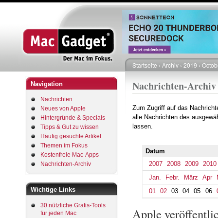
Startseite
Archiv
2019
Octob
Pfadnavigation
Nachrichten-Archiv
Navigation
Nachrichten
Zum Zugriff auf das Nachrich
Neues von Apple
alle Nachrichten des ausgewäh
Hintergründe & Specials
lassen.
Tipps & Gut zu wissen
Häufig gesuchte Artikel
Themen im Fokus
Datum
Kostenfreie Mac-Apps
2007
2008
2009
2010
Nachrichten-Archiv
Jan.
Febr.
März
Apr
Wichtige Links
01
02
03
04
05
06
30 nützliche Gratis-Tools
Apple veröffentl
für jeden Mac