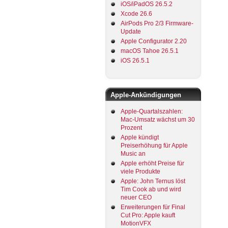
iOS/iPadOS 26.5.2
Xcode 26.6
AirPods Pro 2/3 Firmware-
Update
Apple Configurator 2.20
macOS Tahoe 26.5.1
iOS 26.5.1
Apple-Ankündigungen
Apple-Quartalszahlen:
Mac-Umsatz wächst um 30
Prozent
Apple kündigt
Preiserhöhung für Apple
Music an
Apple erhöht Preise für
viele Produkte
Apple: John Ternus löst
Tim Cook ab und wird
neuer CEO
Erweiterungen für Final
Cut Pro: Apple kauft
MotionVFX