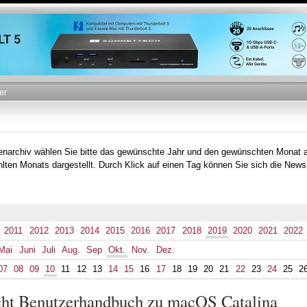
Direkt
zum
Inhalt
er
tenarchiv wählen Sie bitte das gewünschte Jahr und den gewünschten Monat 
lten Monats dargestellt. Durch Klick auf einen Tag können Sie sich die News
2011
2012
2013
2014
2015
2016
2017
2018
2019
2020
2021
2022
Mai
Juni
Juli
Aug.
Sep
Okt.
Nov.
Dez.
07
08
09
10
11
12
13
14
15
16
17
18
19
20
21
22
23
24
25
2
icht Benutzerhandbuch zu macOS Catalina