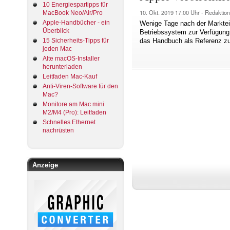
10 Energiespartipps für
10. Okt. 2019
17:00 Uhr -
Redaktion
MacBook Neo/Air/Pro
Apple-Handbücher - ein
Wenige Tage nach der Markte
Überblick
Betriebssystem zur Verfügung g
15 Sicherheits-Tipps für
das Handbuch als Referenz zu
jeden Mac
Alte macOS-Installer
herunterladen
Leitfaden Mac-Kauf
Anti-Viren-Software für den
Mac?
Monitore am Mac mini
M2/M4 (Pro): Leitfaden
Schnelles Ethernet
nachrüsten
Anzeige