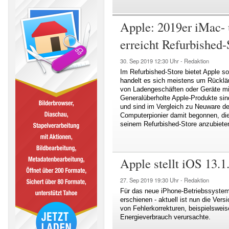
Apple: 2019er iMac-
erreicht Refurbished-
30. Sep 2019
12:30 Uhr -
Redaktion
Im Refurbished-Store bietet Apple s
handelt es sich meistens um Rückläu
von Ladengeschäften oder Geräte mi
Generalüberholte Apple-Produkte sind 
und sind im Vergleich zu Neuware deu
Computerpionier damit begonnen, d
seinem Refurbished-Store anzubiete
Apple stellt iOS 13.
27. Sep 2019
19:30 Uhr -
Redaktion
Für das neue iPhone-Betriebssystem
erschienen - aktuell ist nun die Vers
von Fehlerkorrekturen, beispielswei
Energieverbrauch verursachte.