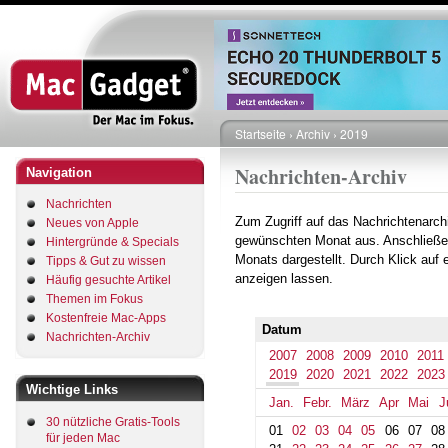
Direkt
zum
Inhalt
Startseite
Archiv
2019
Pfadnavigation
Nachrichten-Archiv
Navigation
Nachrichten
Zum Zugriff auf das Nachrichtenarch
Neues von Apple
gewünschten Monat aus. Anschließe
Hintergründe & Specials
Monats dargestellt. Durch Klick auf
Tipps & Gut zu wissen
anzeigen lassen.
Häufig gesuchte Artikel
Themen im Fokus
Kostenfreie Mac-Apps
Datum
Nachrichten-Archiv
2007
2008
2009
2010
2011
2019
2020
2021
2022
2023
Wichtige Links
Jan.
Febr.
März
Apr
Mai
J
30 nützliche Gratis-Tools
01
02
03
04
05
06
07
08
für jeden Mac