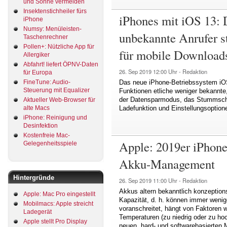
und Sonne vermeiden
Insektenstichheiler fürs
iPhones mit iOS 13: 
iPhone
Numsy: Menüleisten-
unbekannte Anrufer s
Taschenrechner
Pollen+: Nützliche App für
für mobile Downloads
Allergiker
Abfahrt! liefert ÖPNV-Daten
26. Sep 2019
12:00 Uhr -
Redaktion
für Europa
Das neue iPhone-Betriebssystem iO
FineTune: Audio-
Steuerung mit Equalizer
Funktionen etliche weniger bekannt
der Datensparmodus, das Stummschal
Aktueller Web-Browser für
Ladefunktion und Einstellungsoption
alte Macs
iPhone: Reinigung und
Desinfektion
Kostenfreie Mac-
Apple: 2019er iPhone
Gelegenheitsspiele
Akku-Management
Hintergründe
26. Sep 2019
11:00 Uhr -
Redaktion
Akkus altern bekanntlich konzeptions
Apple: Mac Pro eingestellt
Kapazität, d. h. können immer wenig
Mobilmacs: Apple streicht
voranschreitet, hängt von Faktoren 
Ladegerät
Temperaturen (zu niedrig oder zu h
Apple stellt Pro Display
neuen, hard- und softwarebasierten