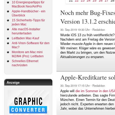
21
22
23
24
25
26
27
28
10 Energiespartipps für
MacBook Neo/Air/Pro
Noch mehr Bug-Fixes 
Apple-Handbücher - ein
Überblick
Version 13.1.2 erschi
15 Sicherheits-Tipps für
jeden Mac
Alte macOS-Installer
30. Sep 2019
19:30 Uhr -
Redaktion
herunterladen
Wurde iOS 13 zu früh veröffentlicht
Leitfaden Mac-Kauf
Nachdem erst am Freitag die Version 
Anti-Viren-Software für den
Wieder musste Apple in dem neuen 
Mac?
Wir meinen: Klüger wäre es gewesen,
Monitore am Mac mini
den Markt zu bringen, um den Nutzer
M2/M4 (Pro): Leitfaden
Aktualisierungen zu ersparen.
Schnelles Ethernet
nachrüsten
Apple-Kreditkarte s
Anzeige
30. Sep 2019
17:15 Uhr -
Redaktion
Apple will
die im Sommer in den USA
hierzulande anbieten. Das sagte Fi
München. Einen Termin für den Deuts
jedoch nicht. Experten erwarten den 
Jahr, wobei das Unternehmen hierbei