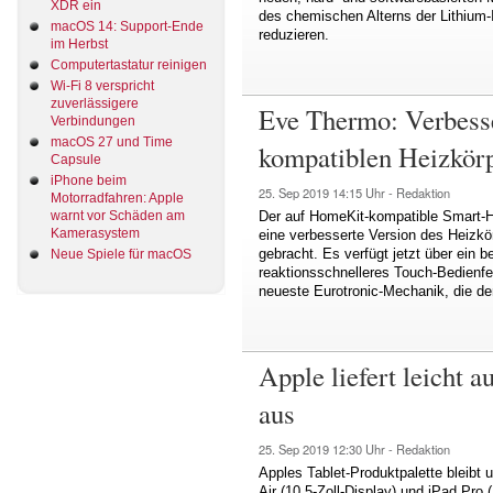
XDR ein
des chemischen Alterns der Lithium-
macOS 14: Support-Ende
reduzieren.
im Herbst
Computertastatur reinigen
Wi-Fi 8 verspricht
zuverlässigere
Eve Thermo: Verbess
Verbindungen
macOS 27 und Time
kompatiblen Heizkörp
Capsule
iPhone beim
25. Sep 2019
14:15 Uhr -
Redaktion
Motorradfahren: Apple
Der auf HomeKit-kompatible Smart-Ho
warnt vor Schäden am
Kamerasystem
eine verbesserte Version des Heizk
gebracht. Es verfügt jetzt über ein 
Neue Spiele für macOS
reaktionsschnelleres Touch-Bedienfe
neueste Eurotronic-Mechanik, die de
Apple liefert leicht a
aus
25. Sep 2019
12:30 Uhr -
Redaktion
Apples Tablet-Produktpalette bleibt u
Air (10,5-Zoll-Display) und iPad Pro 