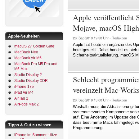
Apple veröffentlicht
Mojave, macOS High 
Apple-Neuheiten
26. Sep 2019
19:30 Uhr -
Redaktion
Apple hat heute ein ergänzendes U
macOS 27 Golden Gate
bereitgestellt. Dabei handelt es sic
MacBook Neo
Sicherheitsaktualisierung. macOS Mo
MacBook Air M5
MacBook Pro M5 Pro und
M5 Max
Studio Display 2
Schlecht programmier
Studio Display XDR
iPhone 17e
vereinzelt Mac-Works
iPad Air M4
AirTag 2
26. Sep 2019
13:00 Uhr -
Redaktion
AirPods Max 2
Weshalb muss die Aktualisierungsfu
systemrelevanten Komponente verkn
auf. Eine Änderung im Updater des G
dass bestimmte Macs lahmgelegt wur
Tipps & Gut zu wissen
Programmierung.
iPhone im Sommer: Hitze