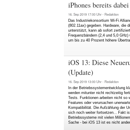
iPhones bereits dabei
16. Sep 2019
17:00 Uhr -
Redaktion
Das Industriekonsortium Wi-Fi Allian
(802.11ax) gegeben. Hardware, die 
unterstützt, kann ab sofort zertifizi
Frequenzbändern (2,4 und 5,0 GHz) 
um bis zu 40 Prozent höhere Übertrag
iOS 13: Diese Neuer
(Update)
16. Sep 2019
13:00 Uhr -
Redaktion
In der Betriebssystementwicklung kl
werden mitunter nicht rechtzeitig fert
Tests. Funktionen arbeiten nicht so w
Features oder verursachen unerwartet
Kompatibilität. Die Aufzählung der U
sich noch weiter fortsetzen... Fakt i
Betriebssysteme mit vielen Millionen
Sache - bei iOS 13 ist es nicht ande