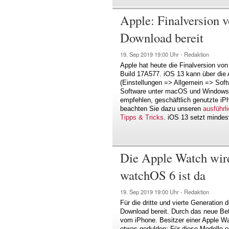
Apple: Finalversion 
Download bereit
19. Sep 2019
19:00 Uhr -
Redaktion
Apple hat heute die Finalversion vo
Build 17A577. iOS 13 kann über die 
(Einstellungen => Allgemein => Softw
Software unter macOS und Windows he
empfehlen, geschäftlich genutzte iPh
beachten Sie dazu unseren
ausführl
Tipps & Tricks
. iOS 13 setzt mindes
Die Apple Watch wir
watchOS 6 ist da
19. Sep 2019
19:00 Uhr -
Redaktion
Für die dritte und vierte Generatio
Download bereit. Durch das neue Be
vom iPhone. Besitzer einer Apple W
etwas gedulden: Für diese Modelle 