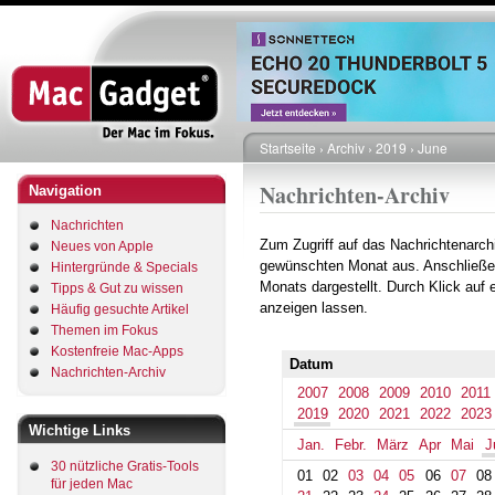
Direkt
zum
Inhalt
Startseite
Archiv
2019
June
Pfadnavigation
Nachrichten-Archiv
Navigation
Nachrichten
Zum Zugriff auf das Nachrichtenarch
Neues von Apple
gewünschten Monat aus. Anschließe
Hintergründe & Specials
Monats dargestellt. Durch Klick auf
Tipps & Gut zu wissen
anzeigen lassen.
Häufig gesuchte Artikel
Themen im Fokus
Kostenfreie Mac-Apps
Datum
Nachrichten-Archiv
2007
2008
2009
2010
2011
2019
2020
2021
2022
2023
Wichtige Links
Jan.
Febr.
März
Apr
Mai
J
30 nützliche Gratis-Tools
01
02
03
04
05
06
07
08
für jeden Mac