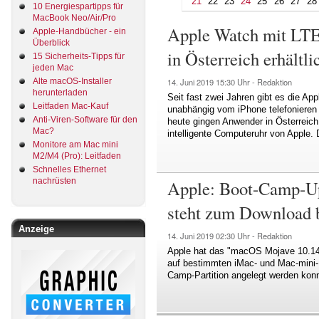
21
22
23
24
25
26
27
28
10 Energiespartipps für
MacBook Neo/Air/Pro
Apple Watch mit LTE-
Apple-Handbücher - ein
Überblick
in Österreich erhältli
15 Sicherheits-Tipps für
jeden Mac
Alte macOS-Installer
14. Juni 2019
15:30 Uhr -
Redaktion
herunterladen
Seit fast zwei Jahren gibt es die A
Leitfaden Mac-Kauf
unabhängig vom iPhone telefonieren 
Anti-Viren-Software für den
heute gingen Anwender in Österreich l
Mac?
intelligente Computeruhr von Apple. D
Monitore am Mac mini
M2/M4 (Pro): Leitfaden
Schnelles Ethernet
nachrüsten
Apple: Boot-Camp-Up
steht zum Download b
Anzeige
14. Juni 2019
02:30 Uhr -
Redaktion
Apple hat das "macOS Mojave 10.14.
auf bestimmten iMac- und Mac-mini-
Camp-Partition angelegt werden konn