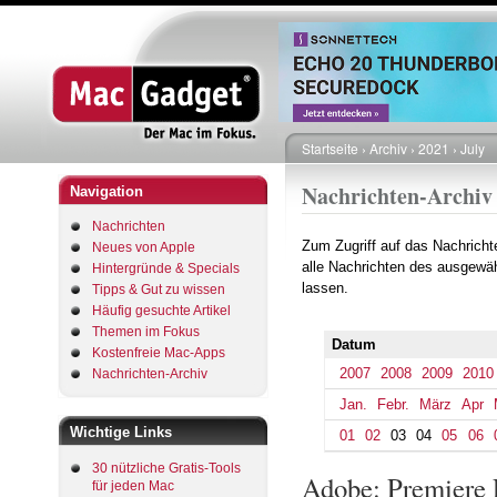
Startseite
Archiv
2021
July
Pfadnavigation
Nachrichten-Archiv
Navigation
Nachrichten
Zum Zugriff auf das Nachrich
Neues von Apple
alle Nachrichten des ausgewäh
Hintergründe & Specials
lassen.
Tipps & Gut zu wissen
Häufig gesuchte Artikel
Themen im Fokus
Datum
Kostenfreie Mac-Apps
2007
2008
2009
2010
Nachrichten-Archiv
Jan.
Febr.
März
Apr
Wichtige Links
01
02
03
04
05
06
30 nützliche Gratis-Tools
Adobe: Premiere 
für jeden Mac