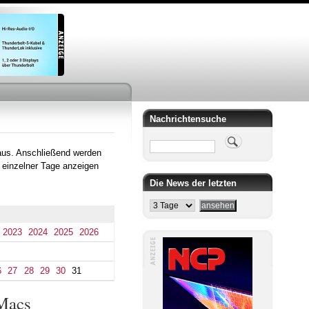
Nachrichtensuche
Suche
aus. Anschließend werden
 einzelner Tage anzeigen
Die News der letzten
2023
2024
2025
2026
6
27
28
29
30
31
-Macs