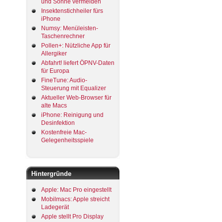
und Sonne vermeiden
Insektenstichheiler fürs
iPhone
Numsy: Menüleisten-
Taschenrechner
Pollen+: Nützliche App für
Allergiker
Abfahrt! liefert ÖPNV-Daten
für Europa
FineTune: Audio-
Steuerung mit Equalizer
Aktueller Web-Browser für
alte Macs
iPhone: Reinigung und
Desinfektion
Kostenfreie Mac-
Gelegenheitsspiele
Hintergründe
Apple: Mac Pro eingestellt
Mobilmacs: Apple streicht
Ladegerät
Apple stellt Pro Display