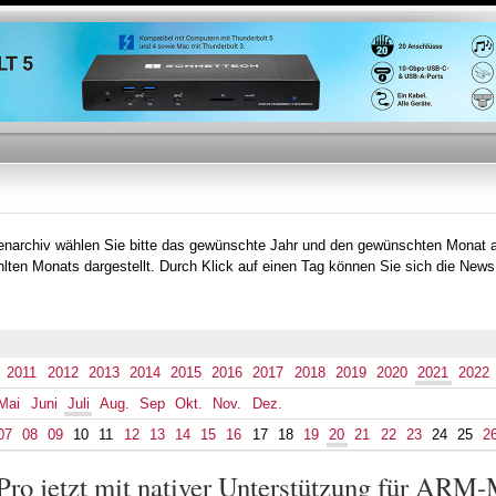
Direkt
zum
Inhalt
tenarchiv wählen Sie bitte das gewünschte Jahr und den gewünschten Monat 
lten Monats dargestellt. Durch Klick auf einen Tag können Sie sich die News
2011
2012
2013
2014
2015
2016
2017
2018
2019
2020
2021
2022
Mai
Juni
Juli
Aug.
Sep
Okt.
Nov.
Dez.
07
08
09
10
11
12
13
14
15
16
17
18
19
20
21
22
23
24
25
2
Pro jetzt mit nativer Unterstützung für ARM