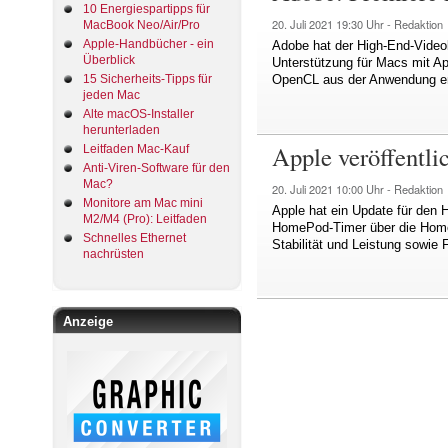
10 Energiespartipps für
20. Juli 2021
19:30 Uhr -
Redaktion
MacBook Neo/Air/Pro
Apple-Handbücher - ein
Adobe hat der High-End-Videob
Überblick
Unterstützung für Macs mit A
15 Sicherheits-Tipps für
OpenCL aus der Anwendung ent
jeden Mac
Alte macOS-Installer
herunterladen
Apple veröffentl
Leitfaden Mac-Kauf
Anti-Viren-Software für den
Mac?
20. Juli 2021
10:00 Uhr -
Redaktion
Monitore am Mac mini
Apple hat ein Update für den
M2/M4 (Pro): Leitfaden
HomePod-Timer über die Home-
Schnelles Ethernet
Stabilität und Leistung sowie
nachrüsten
Anzeige