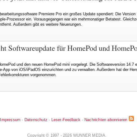
earbeitungssoftware Premiere Pro ein großes Update spendiert: Die Version 1
pple-Prozessor ein. Vorausgegangen war ein mehrmonatiger Betatest. Gleich
fernt. Außerdem gibt es weitere Neuerungen.
icht Softwareupdate für HomePod und HomeP
 HomePod und den neuen HomePod mini vorgelegt. Die Softwareversion 14.7 er
App von iOS/iPadOS einzurichten und zu verwalten. Außerdem hat der Herst
 Fehlerkorrekturen vorgenommen.
Impressum
-
Datenschutz
-
Leser-Feedback
-
Nachrichten abonnieren
Copyright © 1997 - 2026 WUNNER MEDIA.