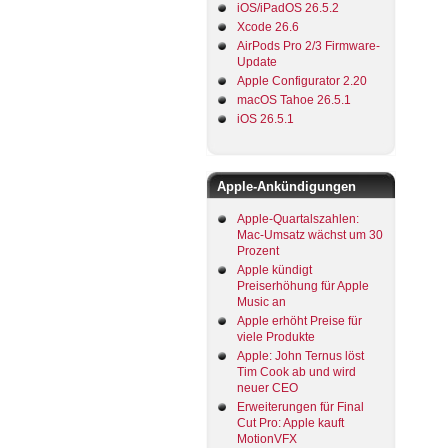
iOS/iPadOS 26.5.2
Xcode 26.6
AirPods Pro 2/3 Firmware-
Update
Apple Configurator 2.20
macOS Tahoe 26.5.1
iOS 26.5.1
Apple-Ankündigungen
Apple-Quartalszahlen:
Mac-Umsatz wächst um 30
Prozent
Apple kündigt
Preiserhöhung für Apple
Music an
Apple erhöht Preise für
viele Produkte
Apple: John Ternus löst
Tim Cook ab und wird
neuer CEO
Erweiterungen für Final
Cut Pro: Apple kauft
MotionVFX