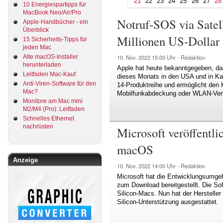
21
22
23
24
25
26
27
28
10 Energiespartipps für
MacBook Neo/Air/Pro
Notruf-SOS via Satell
Apple-Handbücher - ein
Überblick
Millionen US-Dollar
15 Sicherheits-Tipps für
jeden Mac
Alte macOS-Installer
10. Nov. 2022
15:00 Uhr -
Redaktion
herunterladen
Apple hat heute bekanntgegeben, das
Leitfaden Mac-Kauf
dieses Monats in den USA und in Kana
Anti-Viren-Software für den
14-Produktreihe und ermöglicht den 
Mac?
Mobilfunkabdeckung oder WLAN-Verb
Monitore am Mac mini
M2/M4 (Pro): Leitfaden
Schnelles Ethernet
nachrüsten
Microsoft veröffentli
macOS
Anzeige
10. Nov. 2022
14:00 Uhr -
Redaktion
Microsoft hat die Entwicklungsumgeb
zum Download bereitgestellt. Die Sof
Silicon-Macs. Nun hat der Hersteller
Silicon-Unterstützung ausgestattet.