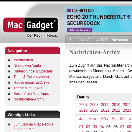
Direkt
zum
Inhalt
Startseite
Archiv
2022
November
Pfadnavigation
Nachrichten-Archiv
Navigation
Nachrichten
Zum Zugriff auf das Nachrichtenarch
Neues von Apple
gewünschten Monat aus. Anschließe
Hintergründe & Specials
Monats dargestellt. Durch Klick auf
Tipps & Gut zu wissen
anzeigen lassen.
Häufig gesuchte Artikel
Themen im Fokus
Kostenfreie Mac-Apps
Datum
Nachrichten-Archiv
2007
2008
2009
2010
2011
2019
2020
2021
2022
2023
Wichtige Links
Jan.
Febr.
März
Apr
Mai
J
30 nützliche Gratis-Tools
01
02
03
04
05
06
07
08
für jeden Mac