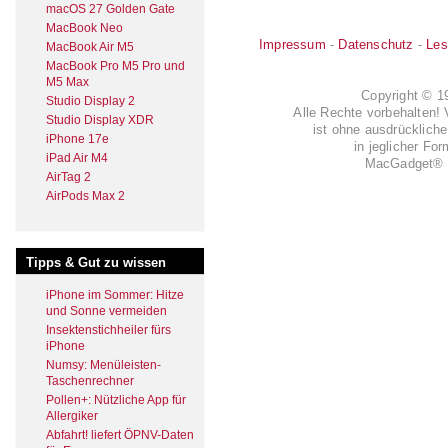
macOS 27 Golden Gate
MacBook Neo
Impressum
-
Datenschutz
-
Les
MacBook Air M5
MacBook Pro M5 Pro und
M5 Max
Copyright © 
Studio Display 2
Alle Rechte vorbehalten! 
Studio Display XDR
ist ohne ausdrückli
iPhone 17e
in jeglicher Fo
iPad Air M4
MacGadget® i
AirTag 2
AirPods Max 2
Tipps & Gut zu wissen
iPhone im Sommer: Hitze
und Sonne vermeiden
Insektenstichheiler fürs
iPhone
Numsy: Menüleisten-
Taschenrechner
Pollen+: Nützliche App für
Allergiker
Abfahrt! liefert ÖPNV-Daten