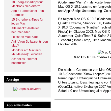
10 Energiespartipps für
(Codename "Puma"), als kostenfreie
MacBook Neo/Air/Pro
Mac OS X 10.1 brachte umfangreiche
und AppleScript-Unterstützung, Colo
Apple-Handbücher - ein
Überblick
Es folgten Mac OS X 10.2 (Codename
15 Sicherheits-Tipps für
Quartz Extreme, Sherlock 3.0, Per
jeden Mac
X 10.3 (Codename "Panther"; schnell
Alte macOS-Installer
Finder) im Oktober 2003, Mac OS X 1
herunterladen
Automator, QuickTime 7.0, Safari 2
Leitfaden Mac-Kauf
"Leopard"; Boot Camp, Time Machine
Anti-Viren-Software für den
Oktober 2007.
Mac?
Monitore am Mac mini
M2/M4 (Pro): Leitfaden
Mac OS X 10.6 "Snow Le
Schnelles Ethernet
nachrüsten
Die nächste Generation von Mac OS 
10.6 (Codename "Snow Leopard") wir
Neuerungen: Umfangreiche Optimieru
Anzeige
Unterstützung, Beschleunigung von 
(OpenCL), native Exchange 2007-Anb
Safari 4.0 und Umstellung aller App
Apple-Neuheiten