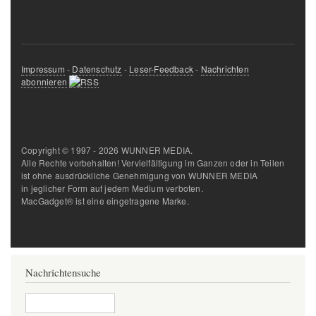
Impressum
-
Datenschutz
-
Leser-Feedback
-
Nachrichten
abonnieren
Copyright © 1997 - 2026 WUNNER MEDIA.
Alle Rechte vorbehalten! Vervielfältigung im Ganzen oder in Teilen
ist ohne ausdrückliche Genehmigung von WUNNER MEDIA
in jeglicher Form auf jedem Medium verboten.
MacGadget® ist eine eingetragene Marke.
Nachrichtensuche
Suche