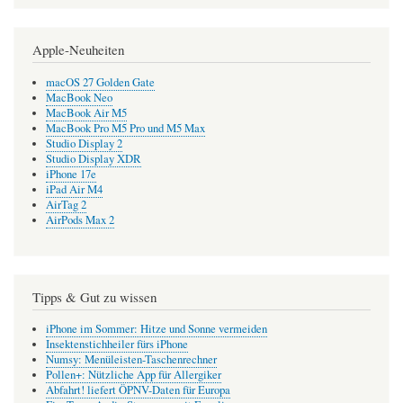
Apple-Neuheiten
macOS 27 Golden Gate
MacBook Neo
MacBook Air M5
MacBook Pro M5 Pro und M5 Max
Studio Display 2
Studio Display XDR
iPhone 17e
iPad Air M4
AirTag 2
AirPods Max 2
Tipps & Gut zu wissen
iPhone im Sommer: Hitze und Sonne vermeiden
Insektenstichheiler fürs iPhone
Numsy: Menüleisten-Taschenrechner
Pollen+: Nützliche App für Allergiker
Abfahrt! liefert ÖPNV-Daten für Europa