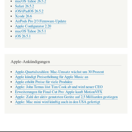
macOS Tahoe 26.5.2
Safari 26.5.2
iOS/iPadOS 26.5.2
Xcode 26.6
AirPods Pro 2/3 Firmware-Update
Apple Configurator 2.20
macOS Tahoe 26.5.1
iOS 26.5.1
Apple-Ankündigungen
Apple-Quartalszahlen: Mac-Umsatz wächst um 30 Prozent
Apple kündigt Preiserhöhung für Apple Music an
Apple erhöht Preise für viele Produkte
Apple: John Ternus löst Tim Cook ab und wird neuer CEO
Erweiterungen für Final Cut Pro: Apple kauft MotionVFX
Apple: Zahl der aktiv genutzten Geräte auf 2,5 Milliarden gestiegen
Apple: Mac mini wird künftig auch in den USA gefertigt