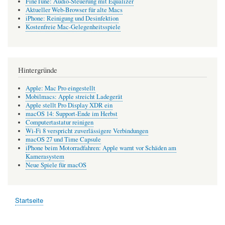
FineTune: Audio-Steuerung mit Equalizer
Aktueller Web-Browser für alte Macs
iPhone: Reinigung und Desinfektion
Kostenfreie Mac-Gelegenheitsspiele
Hintergründe
Apple: Mac Pro eingestellt
Mobilmacs: Apple streicht Ladegerät
Apple stellt Pro Display XDR ein
macOS 14: Support-Ende im Herbst
Computertastatur reinigen
Wi-Fi 8 verspricht zuverlässigere Verbindungen
macOS 27 und Time Capsule
iPhone beim Motorradfahren: Apple warnt vor Schäden am
Kamerasystem
Neue Spiele für macOS
Startseite
Pfadnavigation