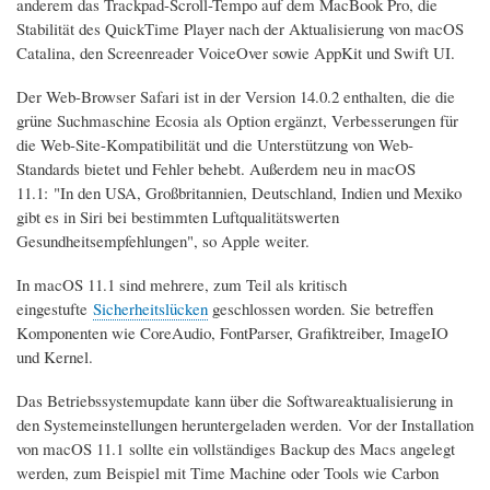
anderem das Trackpad-Scroll-Tempo auf dem MacBook Pro, die
Stabilität des QuickTime Player nach der Aktualisierung von macOS
Catalina, den Screenreader VoiceOver sowie AppKit und Swift UI.
Der Web-Browser Safari ist in der Version 14.0.2 enthalten, die die
grüne Suchmaschine Ecosia als Option ergänzt, Verbesserungen für
die Web-Site-Kompatibilität und die Unterstützung von Web-
Standards bietet und Fehler behebt. Außerdem neu in macOS
11.1: "In den USA, Großbritannien, Deutschland, Indien und Mexiko
gibt es in Siri bei bestimmten Luftqualitätswerten
Gesundheitsempfehlungen", so Apple weiter.
In macOS 11.1 sind mehrere, zum Teil als kritisch
eingestufte
Sicherheitslücken
geschlossen worden. Sie betreffen
Komponenten wie CoreAudio, FontParser, Grafiktreiber, ImageIO
und Kernel.
Das Betriebssystemupdate kann über die Softwareaktualisierung in
den Systemeinstellungen heruntergeladen werden.
Vor der Installation
von macOS 11.1 sollte ein vollständiges Backup des Macs angelegt
werden, zum Beispiel mit Time Machine oder Tools wie Carbon