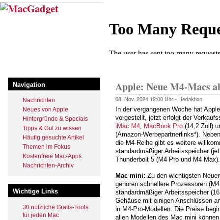
Direkt
zum
Inhalt
Startseite
Pfadnavigation
Apple: Neue M4-Macs ab 
Navigation
08. Nov. 2024
12:00 Uhr -
Redaktion
Nachrichten
In der vergangenen Woche hat Apple
Neues von Apple
vorgestellt, jetzt erfolgt der Verkauf
Hintergründe & Specials
iMac M4
,
MacBook Pro
(14,2 Zoll) 
Tipps & Gut zu wissen
(Amazon-Werbepartnerlinks*). Neben
Häufig gesuchte Artikel
die M4-Reihe gibt es weitere willko
Themen im Fokus
standardmäßiger Arbeitsspeicher (je
Kostenfreie Mac-Apps
Thunderbolt 5 (M4 Pro und M4 Max).
Nachrichten-Archiv
Mac mini:
Zu den wichtigsten Neuer
gehören schnellere Prozessoren (M4
Wichtige Links
standardmäßiger Arbeitsspeicher (1
Gehäuse mit einigen Anschlüssen an 
30 nützliche Gratis-Tools
in M4-Pro-Modellen. Die Preise begi
für jeden Mac
allen Modellen des Mac mini können 