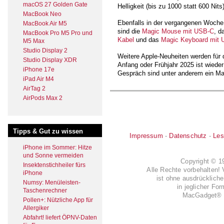
macOS 27 Golden Gate
Helligkeit (bis zu 1000 statt 600 Nits
MacBook Neo
Ebenfalls in der vergangenen Woche 
MacBook Air M5
sind die
Magic Mouse mit USB-C
, d
MacBook Pro M5 Pro und
Kabel
und das
Magic Keyboard mit
M5 Max
Studio Display 2
Weitere Apple-Neuheiten werden für d
Studio Display XDR
Anfang oder Frühjahr 2025 ist wiede
iPhone 17e
Gespräch sind unter anderem ein M
iPad Air M4
AirTag 2
AirPods Max 2
Tipps & Gut zu wissen
Impressum
-
Datenschutz
-
Les
iPhone im Sommer: Hitze
und Sonne vermeiden
Copyright © 
Insektenstichheiler fürs
Alle Rechte vorbehalten! 
iPhone
ist ohne ausdrückli
Numsy: Menüleisten-
in jeglicher Fo
Taschenrechner
MacGadget® i
Pollen+: Nützliche App für
Allergiker
Abfahrt! liefert ÖPNV-Daten