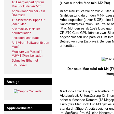
10 Energiespartipps für
(zuvor nur beim Mac mini M2 Pro).
MacBook Neo/Air/Pro
iMac:
Neu im Vergleich zur 2023er B
Apple-Handbücher - ein
Überblick
Grafikleistung durch den M4-Prozes
Arbeitsspeicher (zuvor 8 GB), eine 
15 Sicherheits-Tipps für
Nanotexturglas-Option. Die Preise b
jeden Mac
iMac M3, den es ab 1599 Euro gab. 
Alte macOS-Installer
CPU/10-Core-GPU können zwei Bildsc
herunterladen
angeschlossen und parallel zum inter
Leitfaden Mac-Kauf
Betrieb von drei Displays). Bei den 
Anti-Viren-Software für den
unterstützt.
Mac?
Monitore am Mac mini
M2/M4 (Pro): Leitfaden
Schnelles Ethernet
nachrüsten
Der neue Mac mini mit M4 (Th
komp
Anzeige
MacBook Pro:
Es gibt schnellere P
Akkulaufzeit, Unterstützung für Thu
höher auflösende Kamera (12 Megapix
Euro (das MacBook Pro M3 gab es ab
Apple-Neuheiten
standardmäßiger Arbeitsspeicher und 
im MacBook Pro M4, eine Nanotextur