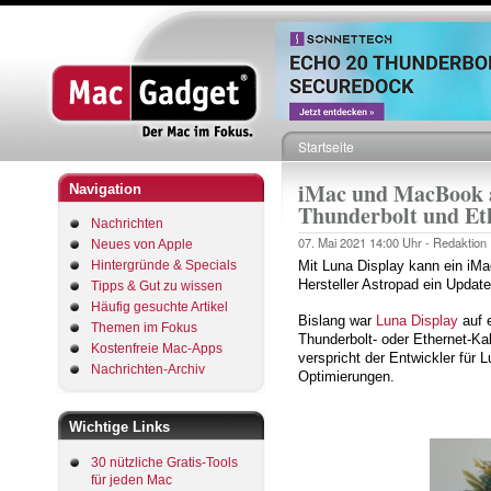
Startseite
Pfadnavigation
iMac und MacBook al
Navigation
Thunderbolt und Et
Nachrichten
07. Mai 2021
14:00 Uhr -
Redaktion
Neues von Apple
Hintergründe & Specials
Mit Luna Display kann ein iMa
Hersteller Astropad ein Update
Tipps & Gut zu wissen
Häufig gesuchte Artikel
Bislang war
Luna Display
auf 
Themen im Fokus
Thunderbolt- oder Ethernet-Kab
Kostenfreie Mac-Apps
verspricht der Entwickler für
Nachrichten-Archiv
Optimierungen.
Wichtige Links
30 nützliche Gratis-Tools
für jeden Mac