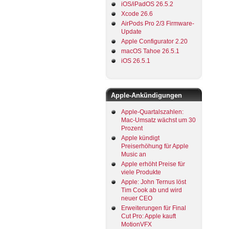
iOS/iPadOS 26.5.2
Xcode 26.6
AirPods Pro 2/3 Firmware-
Update
Apple Configurator 2.20
macOS Tahoe 26.5.1
iOS 26.5.1
Apple-Ankündigungen
Apple-Quartalszahlen:
Mac-Umsatz wächst um 30
Prozent
Apple kündigt
Preiserhöhung für Apple
Music an
Apple erhöht Preise für
viele Produkte
Apple: John Ternus löst
Tim Cook ab und wird
neuer CEO
Erweiterungen für Final
Cut Pro: Apple kauft
MotionVFX