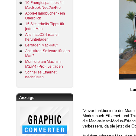
10 Energiespartipps für
MacBook Neo/Air/Pro
Apple-Handbücher - ein
Überblick
15 Sicherheits-Tipps für
jeden Mac
Alte macOS-Installer
herunterladen
Leitfaden Mac-Kauf
Anti-Viren-Software für den
Mac?
Monitore am Mac mini
M2/M4 (Pro): Leitfaden
Schnelles Ethernet
nachrüsten
Lu
Anzeige
"Zuvor funktionierte der Mac
Modus auch Ethernet- und Thu
die Mac-to-Mac-Modus-Erfahrun
verbessern, da sie jetzt die O