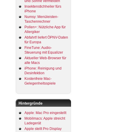
und Sonne vermeiden
Insektenstichheiler fürs
iPhone
Numsy: Menüleisten-
Taschenrechner
Pollen+: Nützliche App für
Allergiker
Abfahrt! liefert ÖPNV-Daten
für Europa
FineTune: Audio-
Steuerung mit Equalizer
Aktueller Web-Browser für
alte Macs
iPhone: Reinigung und
Desinfektion
Kostenfreie Mac-
Gelegenheitsspiele
Hintergründe
Apple: Mac Pro eingestellt
Mobilmacs: Apple streicht
Ladegerät
Apple stellt Pro Display