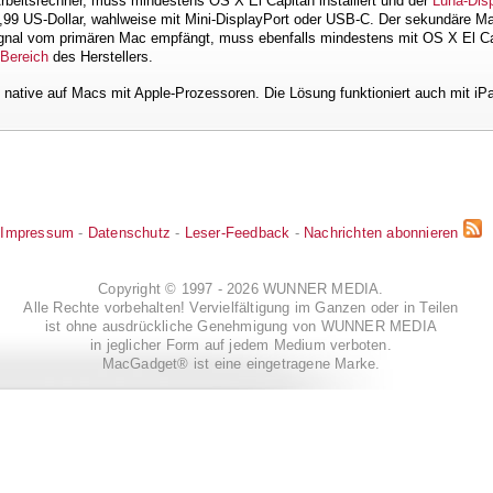
beitsrechner, muss mindestens OS X El Capitan installiert und der
Luna-Dis
9,99 US-Dollar, wahlweise mit Mini-DisplayPort oder USB-C. Der sekundäre Ma
ignal vom primären Mac empfängt, muss ebenfalls mindestens mit OS X El Cap
Bereich
des Herstellers.
m native auf Macs mit Apple-Prozessoren. Die Lösung funktioniert auch mit iP
Impressum
-
Datenschutz
-
Leser-Feedback
-
Nachrichten abonnieren
Copyright © 1997 - 2026 WUNNER MEDIA.
Alle Rechte vorbehalten! Vervielfältigung im Ganzen oder in Teilen
ist ohne ausdrückliche Genehmigung von WUNNER MEDIA
in jeglicher Form auf jedem Medium verboten.
MacGadget® ist eine eingetragene Marke.