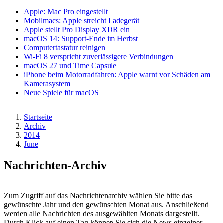
Apple: Mac Pro eingestellt
Mobilmacs: Apple streicht Ladegerät
Apple stellt Pro Display XDR ein
macOS 14: Support-Ende im Herbst
Computertastatur reinigen
Wi-Fi 8 verspricht zuverlässigere Verbindungen
macOS 27 und Time Capsule
iPhone beim Motorradfahren: Apple warnt vor Schäden am
Kamerasystem
Neue Spiele für macOS
Startseite
Archiv
Pfadnavigation
2014
June
Nachrichten-Archiv
Zum Zugriff auf das Nachrichtenarchiv wählen Sie bitte das
gewünschte Jahr und den gewünschten Monat aus. Anschließend
werden alle Nachrichten des ausgewählten Monats dargestellt.
Durch Klick auf einen Tag können Sie sich die News einzelner