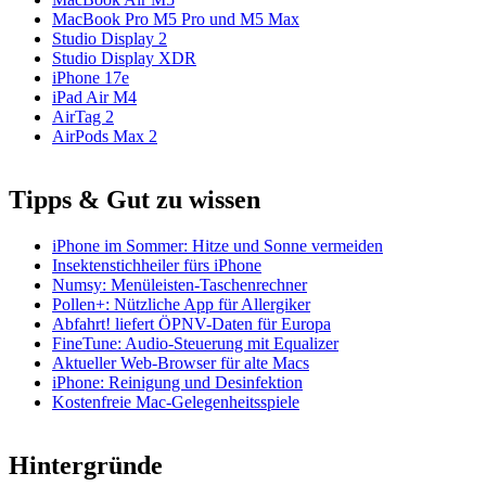
MacBook Pro M5 Pro und M5 Max
Studio Display 2
Studio Display XDR
iPhone 17e
iPad Air M4
AirTag 2
AirPods Max 2
Tipps & Gut zu wissen
iPhone im Sommer: Hitze und Sonne vermeiden
Insektenstichheiler fürs iPhone
Numsy: Menüleisten-Taschenrechner
Pollen+: Nützliche App für Allergiker
Abfahrt! liefert ÖPNV-Daten für Europa
FineTune: Audio-Steuerung mit Equalizer
Aktueller Web-Browser für alte Macs
iPhone: Reinigung und Desinfektion
Kostenfreie Mac-Gelegenheitsspiele
Hintergründe