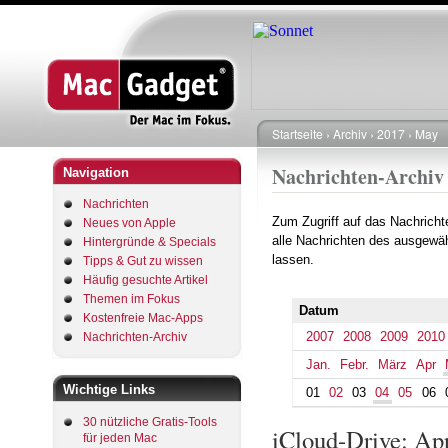
Startseite
Archiv
2017
May
Pfadnavigation
Nachrichten-Archiv
Navigation
Nachrichten
Zum Zugriff auf das Nachrich
Neues von Apple
alle Nachrichten des ausgewäh
Hintergründe & Specials
lassen.
Tipps & Gut zu wissen
Häufig gesuchte Artikel
Themen im Fokus
Datum
Kostenfreie Mac-Apps
2007
2008
2009
2010
Nachrichten-Archiv
Jan.
Febr.
März
Apr
Wichtige Links
01
02
03
04
05
06
30 nützliche Gratis-Tools
iCloud-Drive: App
für jeden Mac