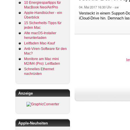
10 Energiespartipps für
04. Mai 2017
16:30 Uhr -
sw
MacBook Neo/Air/Pro
Apple-Handbücher - ein
Versteckt in einem Support-D
Überblick
iCloud-Drive hin. Demnach las
15 Sicherheits-Tipps für
jeden Mac
Alte macOS-Installer
herunterladen
Leitfaden Mac-Kauf
Anti-Viren-Software für den
Mac?
Monitore am Mac mini
I
M2/M4 (Pro): Leitfaden
Schnelles Ethernet
nachrüsten
Anzeige
Apple-Neuheiten