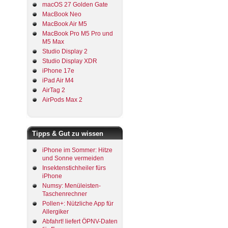
macOS 27 Golden Gate
MacBook Neo
MacBook Air M5
MacBook Pro M5 Pro und
M5 Max
Studio Display 2
Studio Display XDR
iPhone 17e
iPad Air M4
AirTag 2
AirPods Max 2
Tipps & Gut zu wissen
iPhone im Sommer: Hitze
und Sonne vermeiden
Insektenstichheiler fürs
iPhone
Numsy: Menüleisten-
Taschenrechner
Pollen+: Nützliche App für
Allergiker
Abfahrt! liefert ÖPNV-Daten