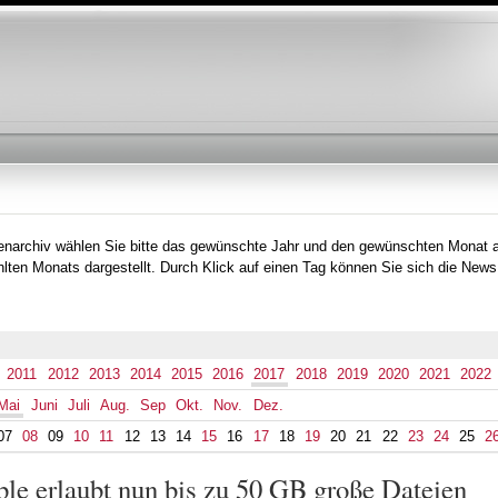
Direkt
zum
Inhalt
tenarchiv wählen Sie bitte das gewünschte Jahr und den gewünschten Monat 
lten Monats dargestellt. Durch Klick auf einen Tag können Sie sich die News
2011
2012
2013
2014
2015
2016
2017
2018
2019
2020
2021
2022
Mai
Juni
Juli
Aug.
Sep
Okt.
Nov.
Dez.
07
08
09
10
11
12
13
14
15
16
17
18
19
20
21
22
23
24
25
2
le erlaubt nun bis zu 50 GB große Dateien