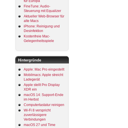
für Europa
FineTune: Audio-
Steuerung mit Equalizer
Aktueller Web-Browser für
alte Macs
iPhone: Reinigung und
Desinfektion
Kostenfreie Mac-
Gelegenheitsspiele
Hintergründe
Apple: Mac Pro eingestellt
Mobilmacs: Apple streicht
Ladegerät
Apple stellt Pro Display
XDR ein
macOS 14: Support-Ende
im Herbst
Computertastatur reinigen
Wi-Fi 8 verspricht
zuverlässigere
Verbindungen
macOS 27 und Time