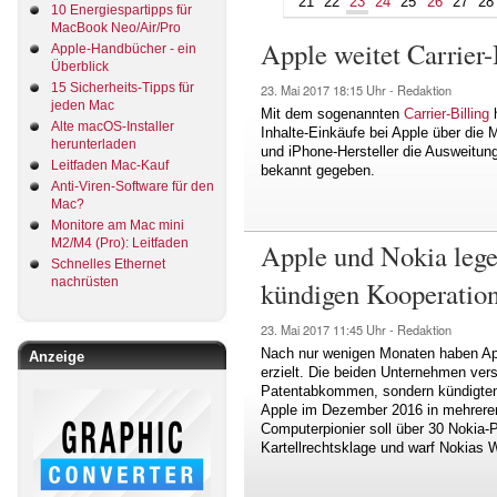
21
22
23
24
25
26
27
28
10 Energiespartipps für
MacBook Neo/Air/Pro
Apple weitet Carrier-
Apple-Handbücher - ein
Überblick
15 Sicherheits-Tipps für
23. Mai 2017
18:15 Uhr -
Redaktion
jeden Mac
Mit dem sogenannten
Carrier-Billing
h
Alte macOS-Installer
Inhalte-Einkäufe bei Apple über die
herunterladen
und iPhone-Hersteller die Ausweitun
Leitfaden Mac-Kauf
bekannt gegeben.
Anti-Viren-Software für den
Mac?
Monitore am Mac mini
M2/M4 (Pro): Leitfaden
Apple und Nokia legen
Schnelles Ethernet
nachrüsten
kündigen Kooperatio
23. Mai 2017
11:45 Uhr -
Redaktion
Nach nur wenigen Monaten haben Ap
Anzeige
erzielt. Die beiden Unternehmen vers
Patentabkommen, sondern kündigten
Apple im Dezember 2016 in mehreren 
Computerpionier soll über 30 Nokia-P
Kartellrechtsklage und warf Nokias 