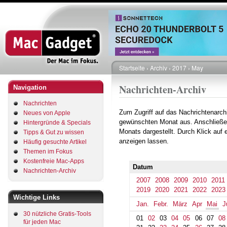
Direkt
zum
Inhalt
Startseite
Archiv
2017
May
Pfadnavigation
Nachrichten-Archiv
Navigation
Nachrichten
Zum Zugriff auf das Nachrichtenarch
Neues von Apple
gewünschten Monat aus. Anschließe
Hintergründe & Specials
Monats dargestellt. Durch Klick auf
Tipps & Gut zu wissen
anzeigen lassen.
Häufig gesuchte Artikel
Themen im Fokus
Kostenfreie Mac-Apps
Datum
Nachrichten-Archiv
2007
2008
2009
2010
2011
2019
2020
2021
2022
2023
Wichtige Links
Jan.
Febr.
März
Apr
Mai
J
30 nützliche Gratis-Tools
01
02
03
04
05
06
07
08
für jeden Mac