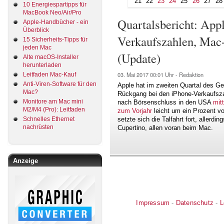
21
22
23
24
25
26
27
28
10 Energiespartipps für
MacBook Neo/Air/Pro
Quartalsbericht: Appl
Apple-Handbücher - ein
Überblick
Verkaufszahlen, Mac-
15 Sicherheits-Tipps für
jeden Mac
(Update)
Alte macOS-Installer
herunterladen
03. Mai 2017
00:01 Uhr -
Redaktion
Leitfaden Mac-Kauf
Anti-Viren-Software für den
Apple hat im zweiten Quartal des G
Mac?
Rückgang bei den iPhone-Verkaufsz
Monitore am Mac mini
nach Börsenschluss in den USA
mitt
M2/M4 (Pro): Leitfaden
zum Vorjahr
leicht um ein Prozent vo
Schnelles Ethernet
setzte sich die Talfahrt fort, allerd
nachrüsten
Cupertino, allen voran beim Mac.
Anzeige
Impressum
-
Datenschutz
-
L