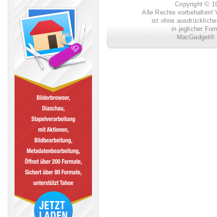
Copyright © 
Alle Rechte vorbehalten! 
ist ohne ausdrückli
in jeglicher Fo
MacGadget® i