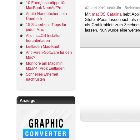
10 Energiespartipps für
07. Juni 2019
14:00 Uhr -
Redaktion
MacBook Neo/Air/Pro
Apple-Handbücher - ein
Mit
macOS Catalina
hebt Appl
Überblick
Stufe. iPads lassen sich als 
15 Sicherheits-Tipps für
als Grafiktablett zum Zeichne
jeden Mac
lassen. Nun wurde eine weite
Alte macOS-Installer
herunterladen
Leitfaden Mac-Kauf
Anti-Viren-Software für den
Mac?
Monitore am Mac mini
M2/M4 (Pro): Leitfaden
Schnelles Ethernet
nachrüsten
Anzeige