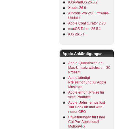
iOS/iPadOS 26.5.2
Xcode 26.6
AirPods Pro 2/3 Firmware-
Update
Apple Configurator 2.20
macOS Tahoe 26.5.1
iOS 26.5.1
Apple-Ankündigungen
Apple-Quartalszahlen:
Mac-Umsatz wächst um 30
Prozent
Apple kündigt
Preiserhöhung für Apple
Music an
Apple erhöht Preise für
viele Produkte
Apple: John Ternus löst
Tim Cook ab und wird
neuer CEO
Erweiterungen für Final
Cut Pro: Apple kauft
MotionVFX