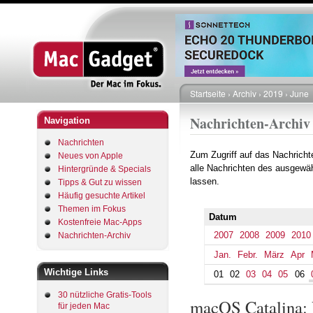
Startseite
Archiv
2019
June
Pfadnavigation
Nachrichten-Archiv
Navigation
Nachrichten
Zum Zugriff auf das Nachrich
Neues von Apple
alle Nachrichten des ausgewäh
Hintergründe & Specials
lassen.
Tipps & Gut zu wissen
Häufig gesuchte Artikel
Themen im Fokus
Datum
Kostenfreie Mac-Apps
2007
2008
2009
2010
Nachrichten-Archiv
Jan.
Febr.
März
Apr
Wichtige Links
01
02
03
04
05
06
30 nützliche Gratis-Tools
macOS Catalina: 
für jeden Mac