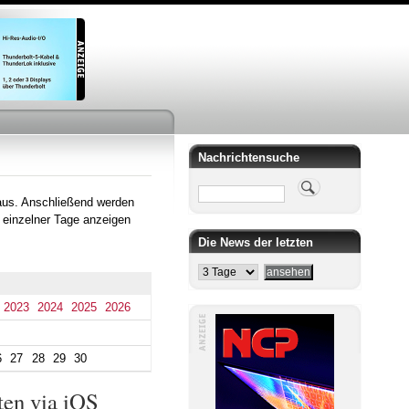
Nachrichtensuche
Suche
aus. Anschließend werden
 einzelner Tage anzeigen
Die News der letzten
2023
2024
2025
2026
6
27
28
29
30
ten via iOS