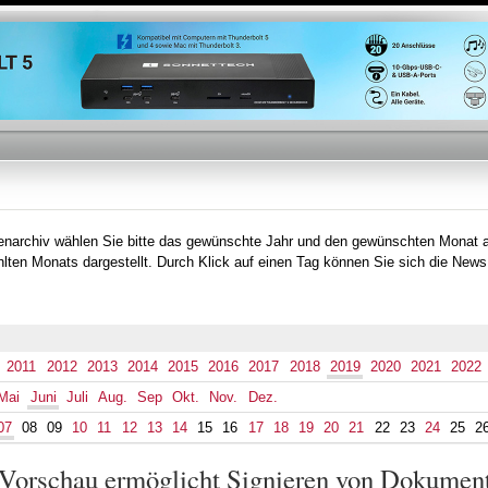
Direkt
zum
Inhalt
tenarchiv wählen Sie bitte das gewünschte Jahr und den gewünschten Monat 
lten Monats dargestellt. Durch Klick auf einen Tag können Sie sich die News
2011
2012
2013
2014
2015
2016
2017
2018
2019
2020
2021
2022
Mai
Juni
Juli
Aug.
Sep
Okt.
Nov.
Dez.
07
08
09
10
11
12
13
14
15
16
17
18
19
20
21
22
23
24
25
2
Vorschau ermöglicht Signieren von Dokumen