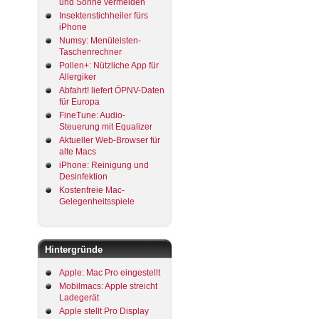
und Sonne vermeiden
Insektenstichheiler fürs
iPhone
Numsy: Menüleisten-
Taschenrechner
Pollen+: Nützliche App für
Allergiker
Abfahrt! liefert ÖPNV-Daten
für Europa
FineTune: Audio-
Steuerung mit Equalizer
Aktueller Web-Browser für
alte Macs
iPhone: Reinigung und
Desinfektion
Kostenfreie Mac-
Gelegenheitsspiele
Hintergründe
Apple: Mac Pro eingestellt
Mobilmacs: Apple streicht
Ladegerät
Apple stellt Pro Display