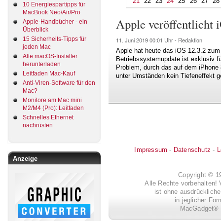
21
22
23
24
25
26
27
28
10 Energiespartipps für
MacBook Neo/Air/Pro
Apple veröffentlicht 
Apple-Handbücher - ein
Überblick
15 Sicherheits-Tipps für
11. Juni 2019
00:01 Uhr -
Redaktion
jeden Mac
Apple hat heute das iOS 12.3.2 zum 
Alte macOS-Installer
Betriebssystemupdate ist exklusiv fü
herunterladen
Problem, durch das auf dem iPhone 
Leitfaden Mac-Kauf
unter Umständen kein Tiefeneffekt g
Anti-Viren-Software für den
Mac?
Monitore am Mac mini
M2/M4 (Pro): Leitfaden
Schnelles Ethernet
nachrüsten
Impressum
-
Datenschutz
-
L
Anzeige
Copyright © 
Alle Rechte vorbehalten! 
ist ohne ausdrückli
in jeglicher Fo
MacGadget® i