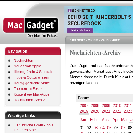
Direkt
zum
Inhalt
Startseite
Archiv
2019
June
Pfadnavigation
Nachrichten-Archiv
Navigation
Nachrichten
Zum Zugriff auf das Nachrichtenarch
Neues von Apple
gewünschten Monat aus. Anschließe
Hintergründe & Specials
Monats dargestellt. Durch Klick auf
Tipps & Gut zu wissen
anzeigen lassen.
Häufig gesuchte Artikel
Themen im Fokus
Kostenfreie Mac-Apps
Datum
Nachrichten-Archiv
2007
2008
2009
2010
2011
2019
2020
2021
2022
2023
Wichtige Links
Jan.
Febr.
März
Apr
Mai
J
30 nützliche Gratis-Tools
01
02
03
04
05
06
07
08
für jeden Mac