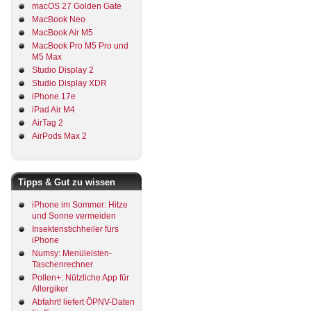
macOS 27 Golden Gate
MacBook Neo
MacBook Air M5
MacBook Pro M5 Pro und
M5 Max
Studio Display 2
Studio Display XDR
iPhone 17e
iPad Air M4
AirTag 2
AirPods Max 2
Tipps & Gut zu wissen
iPhone im Sommer: Hitze
und Sonne vermeiden
Insektenstichheiler fürs
iPhone
Numsy: Menüleisten-
Taschenrechner
Pollen+: Nützliche App für
Allergiker
Abfahrt! liefert ÖPNV-Daten