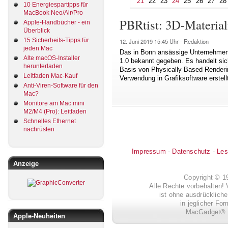
21
22
23
24
25
26
27
28
10 Energiespartipps für
MacBook Neo/Air/Pro
PBRtist: 3D-Material
Apple-Handbücher - ein
Überblick
15 Sicherheits-Tipps für
12. Juni 2019
15:45 Uhr -
Redaktion
jeden Mac
Das in Bonn ansässige Unternehmen 
Alte macOS-Installer
1.0 bekannt gegeben. Es handelt si
herunterladen
Basis von Physically Based Renderin
Leitfaden Mac-Kauf
Verwendung in Grafiksoftware erstell
Anti-Viren-Software für den
Mac?
Monitore am Mac mini
M2/M4 (Pro): Leitfaden
Schnelles Ethernet
nachrüsten
Impressum
-
Datenschutz
-
Les
Anzeige
Copyright © 
Alle Rechte vorbehalten! 
ist ohne ausdrückli
in jeglicher Fo
MacGadget® i
Apple-Neuheiten