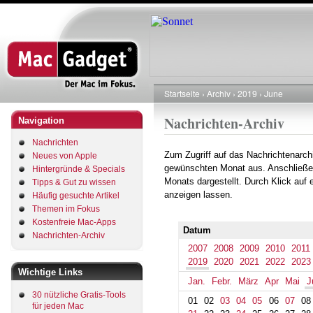
Direkt
zum
Inhalt
Startseite
Archiv
2019
June
Pfadnavigation
Nachrichten-Archiv
Navigation
Nachrichten
Zum Zugriff auf das Nachrichtenarch
Neues von Apple
gewünschten Monat aus. Anschließe
Hintergründe & Specials
Monats dargestellt. Durch Klick auf
Tipps & Gut zu wissen
anzeigen lassen.
Häufig gesuchte Artikel
Themen im Fokus
Kostenfreie Mac-Apps
Datum
Nachrichten-Archiv
2007
2008
2009
2010
2011
2019
2020
2021
2022
2023
Wichtige Links
Jan.
Febr.
März
Apr
Mai
J
30 nützliche Gratis-Tools
01
02
03
04
05
06
07
08
für jeden Mac