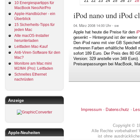
21
22
23
24
25
26
27
28
10 Energiespartipps für
MacBook Neo/Air/Pro
iPod nano und iPod cl
Apple-Handbücher - ein
Überblick
15 Sicherheits-Tipps für
04. März 2008
14:00 Uhr -
sw
jeden Mac
Apple hat heute die Preise für den
i
Alte macOS-Installer
gesenkt – Hintergrund ist der weite
herunterladen
Den iPod nano mit vier GB Speicherka
Leitfaden Mac-Kauf
mehreren Farben erhältliche Modell 
Anti-Viren-Software für den
sofort 189 Euro. Der Preis des 80 GB
Mac?
Version: 329 anstelle von 349 Euro)
Monitore am Mac mini
Preisanpassungen bei MacBook, Mac
M2/M4 (Pro): Leitfaden
Schnelles Ethernet
nachrüsten
Anzeige
Impressum
-
Datenschutz
-
Les
Copyright © 
Alle Rechte vorbehalten! 
Apple-Neuheiten
ist ohne ausdrückli