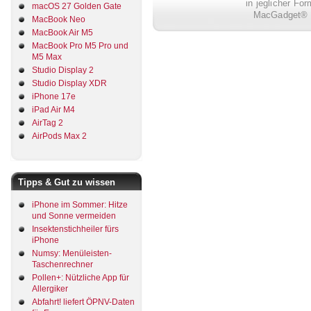
in jeglicher Fo
macOS 27 Golden Gate
MacGadget® i
MacBook Neo
MacBook Air M5
MacBook Pro M5 Pro und
M5 Max
Studio Display 2
Studio Display XDR
iPhone 17e
iPad Air M4
AirTag 2
AirPods Max 2
Tipps & Gut zu wissen
iPhone im Sommer: Hitze
und Sonne vermeiden
Insektenstichheiler fürs
iPhone
Numsy: Menüleisten-
Taschenrechner
Pollen+: Nützliche App für
Allergiker
Abfahrt! liefert ÖPNV-Daten