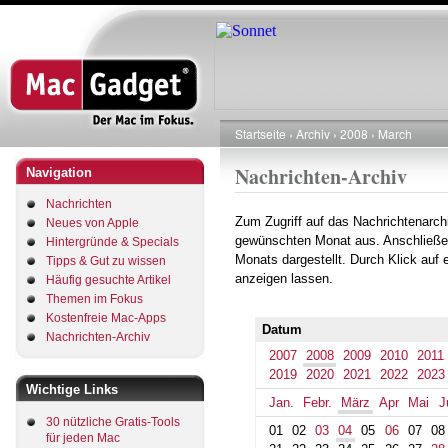
Direkt
zum
Inhalt
Startseite
Archiv
2008
March
Pfadnavigation
Nachrichten-Archiv
Navigation
Nachrichten
Zum Zugriff auf das Nachrichtenarch
Neues von Apple
gewünschten Monat aus. Anschließe
Hintergründe & Specials
Monats dargestellt. Durch Klick auf
Tipps & Gut zu wissen
anzeigen lassen.
Häufig gesuchte Artikel
Themen im Fokus
Kostenfreie Mac-Apps
Datum
Nachrichten-Archiv
2007
2008
2009
2010
2011
2019
2020
2021
2022
2023
Wichtige Links
Jan.
Febr.
März
Apr
Mai
J
30 nützliche Gratis-Tools
01
02
03
04
05
06
07
08
für jeden Mac