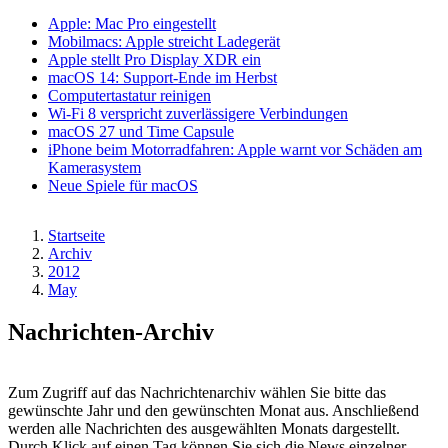
Apple: Mac Pro eingestellt
Mobilmacs: Apple streicht Ladegerät
Apple stellt Pro Display XDR ein
macOS 14: Support-Ende im Herbst
Computertastatur reinigen
Wi-Fi 8 verspricht zuverlässigere Verbindungen
macOS 27 und Time Capsule
iPhone beim Motorradfahren: Apple warnt vor Schäden am
Kamerasystem
Neue Spiele für macOS
Startseite
Archiv
Pfadnavigation
2012
May
Nachrichten-Archiv
Zum Zugriff auf das Nachrichtenarchiv wählen Sie bitte das
gewünschte Jahr und den gewünschten Monat aus. Anschließend
werden alle Nachrichten des ausgewählten Monats dargestellt.
Durch Klick auf einen Tag können Sie sich die News einzelner