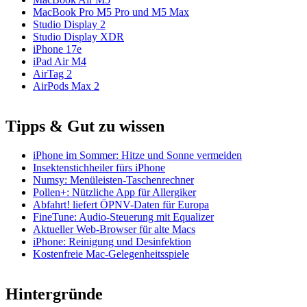
MacBook Pro M5 Pro und M5 Max
Studio Display 2
Studio Display XDR
iPhone 17e
iPad Air M4
AirTag 2
AirPods Max 2
Tipps & Gut zu wissen
iPhone im Sommer: Hitze und Sonne vermeiden
Insektenstichheiler fürs iPhone
Numsy: Menüleisten-Taschenrechner
Pollen+: Nützliche App für Allergiker
Abfahrt! liefert ÖPNV-Daten für Europa
FineTune: Audio-Steuerung mit Equalizer
Aktueller Web-Browser für alte Macs
iPhone: Reinigung und Desinfektion
Kostenfreie Mac-Gelegenheitsspiele
Hintergründe