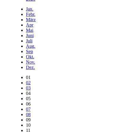
Jan.
Febr.
März
Apr
Mai
Juni
Juli
Aug.
Sep
Okt.
Nov.
Dez.
01
02
03
04
05
06
07
08
09
10
11