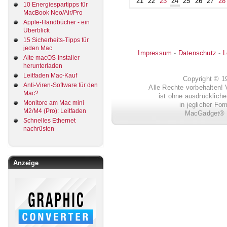
21
22
23
24
25
26
27
28
10 Energiespartipps für
MacBook Neo/Air/Pro
Apple-Handbücher - ein
Überblick
15 Sicherheits-Tipps für
jeden Mac
Impressum
-
Datenschutz
-
L
Alte macOS-Installer
herunterladen
Leitfaden Mac-Kauf
Copyright © 
Anti-Viren-Software für den
Alle Rechte vorbehalten! 
Mac?
ist ohne ausdrückli
Monitore am Mac mini
in jeglicher Fo
M2/M4 (Pro): Leitfaden
MacGadget® i
Schnelles Ethernet
nachrüsten
Anzeige