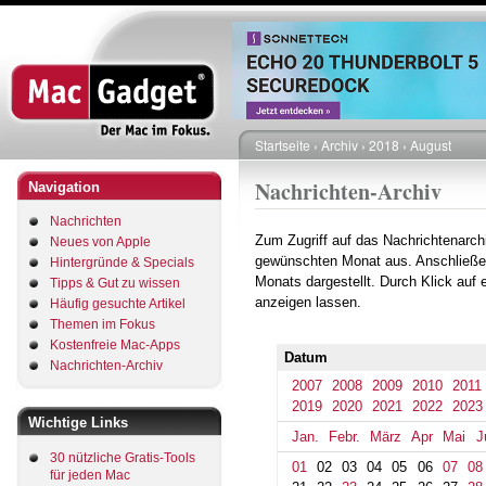
Direkt
zum
Inhalt
Startseite
Archiv
2018
August
Pfadnavigation
Nachrichten-Archiv
Navigation
Nachrichten
Zum Zugriff auf das Nachrichtenarch
Neues von Apple
gewünschten Monat aus. Anschließe
Hintergründe & Specials
Monats dargestellt. Durch Klick auf
Tipps & Gut zu wissen
anzeigen lassen.
Häufig gesuchte Artikel
Themen im Fokus
Kostenfreie Mac-Apps
Datum
Nachrichten-Archiv
2007
2008
2009
2010
2011
2019
2020
2021
2022
2023
Wichtige Links
Jan.
Febr.
März
Apr
Mai
J
30 nützliche Gratis-Tools
01
02
03
04
05
06
07
08
für jeden Mac