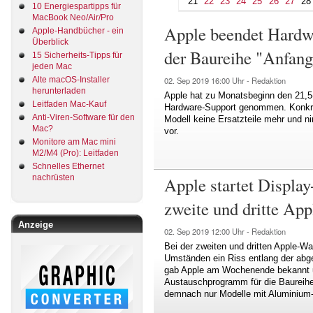
21
22
23
24
25
26
27
28
10 Energiespartipps für
MacBook Neo/Air/Pro
Apple beendet Hardw
Apple-Handbücher - ein
Überblick
der Baureihe "Anfan
15 Sicherheits-Tipps für
jeden Mac
Alte macOS-Installer
02. Sep 2019
16:00 Uhr -
Redaktion
herunterladen
Apple hat zu Monatsbeginn den 21,5
Leitfaden Mac-Kauf
Hardware-Support genommen. Konkret b
Anti-Viren-Software für den
Modell keine Ersatzteile mehr und 
Mac?
vor.
Monitore am Mac mini
M2/M4 (Pro): Leitfaden
Schnelles Ethernet
nachrüsten
Apple startet Displa
zweite und dritte Ap
Anzeige
02. Sep 2019
12:00 Uhr -
Redaktion
Bei der zweiten und dritten Apple-Wa
Umständen ein Riss entlang der abg
gab Apple am Wochenende bekannt un
Austauschprogramm für die Baureihe
demnach nur Modelle mit Aluminium-