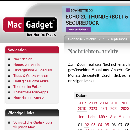
Direkt
zum
Inhalt
Startseite
Archiv
2019
September
Pfadnavigation
Nachrichten-Archiv
Navigation
Nachrichten
Zum Zugriff auf das Nachrichtenarch
Neues von Apple
gewünschten Monat aus. Anschließe
Hintergründe & Specials
Monats dargestellt. Durch Klick auf
Tipps & Gut zu wissen
anzeigen lassen.
Häufig gesuchte Artikel
Themen im Fokus
Kostenfreie Mac-Apps
Datum
Nachrichten-Archiv
2007
2008
2009
2010
2011
2019
2020
2021
2022
2023
Wichtige Links
Jan.
Febr.
März
Apr
Mai
J
30 nützliche Gratis-Tools
01
02
03
04
05
06
07
08
für jeden Mac