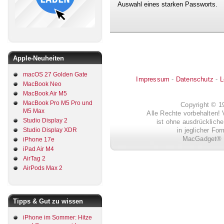
Auswahl eines starken Passworts.
Apple-Neuheiten
macOS 27 Golden Gate
Impressum
-
Datenschutz
-
L
MacBook Neo
MacBook Air M5
MacBook Pro M5 Pro und
Copyright © 
M5 Max
Alle Rechte vorbehalten! 
Studio Display 2
ist ohne ausdrückli
in jeglicher Fo
Studio Display XDR
MacGadget® i
iPhone 17e
iPad Air M4
AirTag 2
AirPods Max 2
Tipps & Gut zu wissen
iPhone im Sommer: Hitze