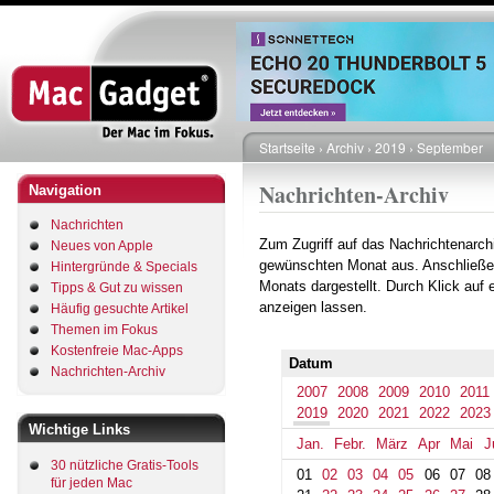
Direkt
zum
Inhalt
Startseite
Archiv
2019
September
Pfadnavigation
Nachrichten-Archiv
Navigation
Nachrichten
Zum Zugriff auf das Nachrichtenarch
Neues von Apple
gewünschten Monat aus. Anschließe
Hintergründe & Specials
Monats dargestellt. Durch Klick auf
Tipps & Gut zu wissen
anzeigen lassen.
Häufig gesuchte Artikel
Themen im Fokus
Kostenfreie Mac-Apps
Datum
Nachrichten-Archiv
2007
2008
2009
2010
2011
2019
2020
2021
2022
2023
Wichtige Links
Jan.
Febr.
März
Apr
Mai
J
30 nützliche Gratis-Tools
01
02
03
04
05
06
07
08
für jeden Mac