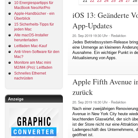
21
22
23
24
25
26
27
28
10 Energiespartipps für
MacBook Neo/Air/Pro
iOS 13: Geänderte V
Apple-Handbücher - ein
Überblick
App-Updates
15 Sicherheits-Tipps für
jeden Mac
Alte macOS-Installer
20. Sep 2019
19:30 Uhr -
Redaktion
herunterladen
Jedes Betriebssystem-Release brin
Leitfaden Mac-Kauf
eine Unmenge an kleineren Änderunge
Anti-Viren-Software für den
Ausnahme. Ein wichtiger Punkt in de
Mac?
Aktualisierung von Apps.
Monitore am Mac mini
M2/M4 (Pro): Leitfaden
Schnelles Ethernet
nachrüsten
Apple Fifth Avenue i
zurück
Anzeige
20. Sep 2019
16:30 Uhr -
Redaktion
Nach einer zweijährigen Renovierung 
Avenue in New York City heute wied
leuchtenden Glaswürfel, der sich übe
ist der Store nicht nur eine Attrakti
Ladengeschäft des Unternehmens, d
geöffnet ist.