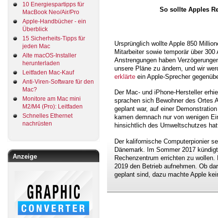
10 Energiespartipps für
So sollte Apples R
MacBook Neo/Air/Pro
Apple-Handbücher - ein
Überblick
15 Sicherheits-Tipps für
Ursprünglich wollte Apple 850 Millio
jeden Mac
Mitarbeiter sowie temporär über 300 Ar
Alte macOS-Installer
Anstrengungen haben Verzögerunge
herunterladen
unsere Pläne zu ändern, und wir wer
Leitfaden Mac-Kauf
erklärte
ein Apple-Sprecher gegenübe
Anti-Viren-Software für den
Mac?
Der Mac- und iPhone-Hersteller erhie
Monitore am Mac mini
sprachen sich Bewohner des Ortes 
M2/M4 (Pro): Leitfaden
geplant war, auf einer Demonstration
Schnelles Ethernet
kamen demnach nur von wenigen Ein
nachrüsten
hinsichtlich des Umweltschutzes hat
Der kalifornische Computerpionier se
Dänemark. Im Sommer 2017 kündigte
Anzeige
Rechenzentrum errichten zu wollen. E
2019 den Betrieb aufnehmen. Ob dar
geplant sind, dazu machte Apple ke