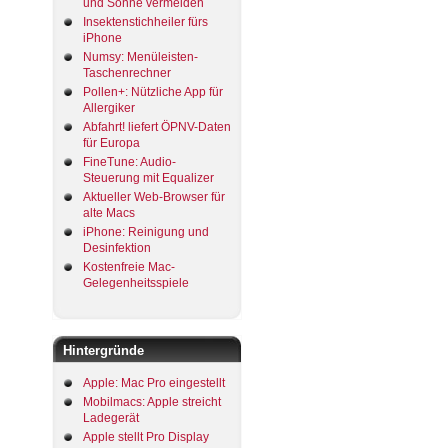
und Sonne vermeiden
Insektenstichheiler fürs
iPhone
Numsy: Menüleisten-
Taschenrechner
Pollen+: Nützliche App für
Allergiker
Abfahrt! liefert ÖPNV-Daten
für Europa
FineTune: Audio-
Steuerung mit Equalizer
Aktueller Web-Browser für
alte Macs
iPhone: Reinigung und
Desinfektion
Kostenfreie Mac-
Gelegenheitsspiele
Hintergründe
Apple: Mac Pro eingestellt
Mobilmacs: Apple streicht
Ladegerät
Apple stellt Pro Display