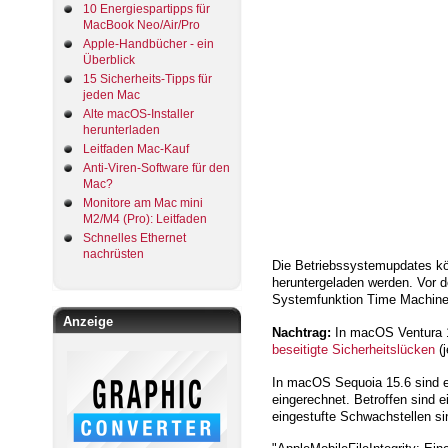
10 Energiespartipps für
MacBook Neo/Air/Pro
Apple-Handbücher - ein
Überblick
15 Sicherheits-Tipps für
jeden Mac
Alte macOS-Installer
herunterladen
Leitfaden Mac-Kauf
Anti-Viren-Software für den
Mac?
Monitore am Mac mini
M2/M4 (Pro): Leitfaden
Schnelles Ethernet
nachrüsten
Die Betriebssystemupdates kön
heruntergeladen werden. Vor d
Systemfunktion Time Machine. Z
Anzeige
Nachtrag:
In macOS Ventura 1
beseitigte Sicherheitslücken
(j
In macOS Sequoia 15.6 sind 
eingerechnet. Betroffen sind 
eingestufte Schwachstellen si