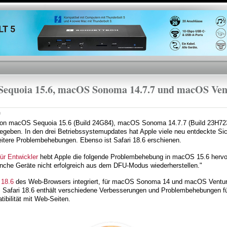
Direkt
zum
Inhalt
 Sequoia 15.6, macOS Sonoma 14.7.7 und macOS Ven
n
n von macOS Sequoia 15.6 (Build 24G84), macOS Sonoma 14.7.7 (Build 23H7
egeben. In den drei Betriebssystemupdates hat Apple viele neu entdeckte Sich
tere Problembehebungen. Ebenso ist Safari 18.6 erschienen.
ür Entwickler
hebt Apple die folgende Problembehebung in macOS 15.6 hervo
nche Geräte nicht erfolgreich aus dem DFU-Modus wiederherstellen."
 18.6
des Web-Browsers integriert, für macOS Sonoma 14 und macOS Ventura 
. Safari 18.6 enthält verschiedene Verbesserungen und Problembehebungen fü
bilität mit Web-Seiten.