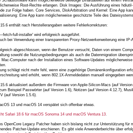
ne Schadsoftware kann möglicherweise beliebige Binärdateien auf einem vertr
icherweise Root-Rechte erlangen. Disk Images: Die Ausführung eines hdiutil-
e zur Folge haben. Core Services, DiskArbitration und Kernel: Eine App kan
alisierung: Eine App kann möglicherweise geschützte Teile des Dateisystems
.6 enthält nach Herstellerangaben weitere Fehlerkorrekturen:
fetch-full-installer' wird erfolgreich ausgeführt.
ch bei Verwendung einer transparenten Proxy-Netzwerkerweiterung eine IP
rfolgreich abgeschlossen, wenn der Benutzer versucht, Daten von einem Comp
altung sowohl die Nutzungsbedingungen als auch die Datenmigration übersprin
m Mac-Computer nach der Installation eines Software-Updates möglicherweise
ten.
ung schlägt nicht mehr fehl, wenn eine zugehörige Domänenkonfiguration erfor
berschreitung wird erhöht, wenn 802.1X-Anmeldedaten manuell eingegeben wer
.6 aktualisiert außerdem die Firmware von Apple-Silicon-Macs (auf Version
um Beispiel Passwörter (auf Version 1.6), Notizen (auf Version 4.12.7), Musik
V (auf Version 1.5.6).
macOS 13 und macOS 14 verspätet sich offenbar etwas.
licht Safari 18.6 für macOS Sonoma 14 und macOS Ventura 13
.
es OpenCore Legacy Patcher haben sich bislang nicht zur Unterstützung für
hendes Patcher-Update erschienen. Es gibt viele Anwenderberichte über erfolg