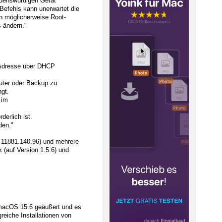
auenswürdigen Gerät
Befehls kann unerwartet die
n möglicherweise Root-
 ändern."
-Adresse über DHCP
uter oder Backup zu
gt.
 im
derlich ist.
den."
 11881.140.96) und mehrere
 (auf Version 1.5.6) und
 macOS 15.6 geäußert und es
reiche Installationen von