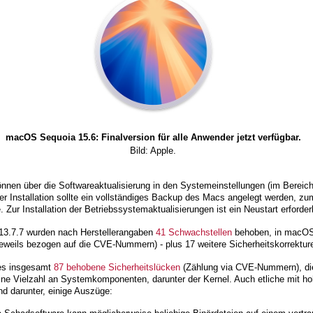
macOS Sequoia 15.6: Finalversion für alle Anwender jetzt verfügbar.
Bild: Apple.
nen über die Softwareaktualisierung in den Systemeinstellungen (im Bereich
er Installation sollte ein vollständiges Backup des Macs angelegt werden, zum
ur Installation der Betriebssystemaktualisierungen ist ein Neustart erforderl
3.7.7 wurden nach Herstellerangaben
41 Schwachstellen
behoben, in macOS
eweils bezogen auf die CVE-Nummern) - plus 17 weitere Sicherheitskorrektur
es insgesamt
87 behobene Sicherheitslücken
(Zählung via CVE-Nummern), die 
eine Vielzahl an Systemkomponenten, darunter der Kernel. Auch etliche mit
nd darunter, einige Auszüge: