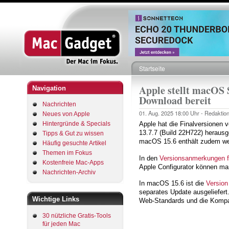
Startseite
Pfadnavigation
Apple stellt macOS
Navigation
Download bereit
Nachrichten
01. Aug. 2025
18:00 Uhr -
Redaktio
Neues von Apple
Hintergründe & Specials
Apple hat die Finalversione
13.7.7 (Build 22H722) herausg
Tipps & Gut zu wissen
macOS 15.6 enthält zudem wei
Häufig gesuchte Artikel
Themen im Fokus
In den
Versionsanmerkungen f
Kostenfreie Mac-Apps
Apple Configurator können ma
Nachrichten-Archiv
In macOS 15.6 ist die
Version
separates Update ausgeliefert
Wichtige Links
Web-Standards und die Kompati
30 nützliche Gratis-Tools
für jeden Mac