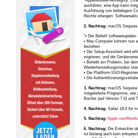
"AppleMobileFileIntegrity: Ei
ausführen; eine App kann mögl
Ausführung von beliebigem Cod
Rechte erlangen. Softwareaktu
2. Nachtrag:
macOS Sequoia 15
"• Der Befehl 'softwareupdate —
• Mac-Computer können nun au
beziehen.
• Der Setup-Assistent wird e
migrieren, und die Geräteverw
• Behebt ein Problem, bei de
Wiederherstellungsmodus star
• Die Plattform-SSO-Registrier
• Die Authentifizierungszeitü
3. Nachtrag:
macOS Sequoia 15
mitgelieferte Programme, wie z
Bücher (auf Version 7.6) und T
4. Nachtrag:
Safari 18.6 für 
5. Nachtrag:
Apple veröffent
6. Nachtrag:
Die Entwickler d
ist bislang auch kein entsprec