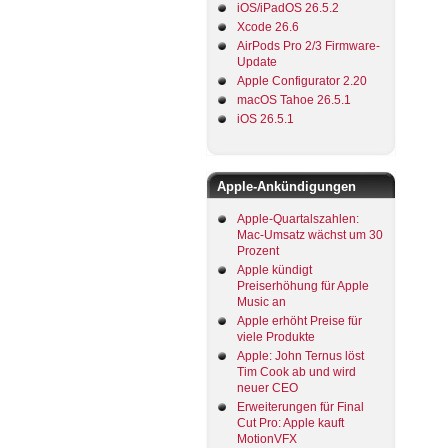
iOS/iPadOS 26.5.2
Xcode 26.6
AirPods Pro 2/3 Firmware-
Update
Apple Configurator 2.20
macOS Tahoe 26.5.1
iOS 26.5.1
Apple-Ankündigungen
Apple-Quartalszahlen:
Mac-Umsatz wächst um 30
Prozent
Apple kündigt
Preiserhöhung für Apple
Music an
Apple erhöht Preise für
viele Produkte
Apple: John Ternus löst
Tim Cook ab und wird
neuer CEO
Erweiterungen für Final
Cut Pro: Apple kauft
MotionVFX