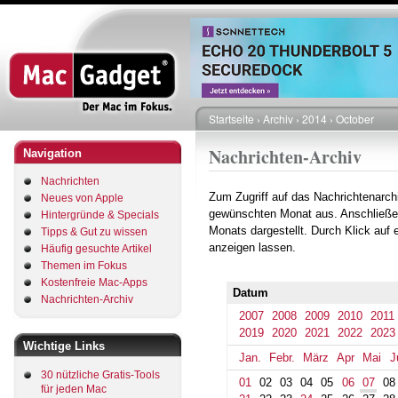
Direkt
zum
Inhalt
Startseite
Archiv
2014
October
Pfadnavigation
Nachrichten-Archiv
Navigation
Nachrichten
Zum Zugriff auf das Nachrichtenarch
Neues von Apple
gewünschten Monat aus. Anschließe
Hintergründe & Specials
Monats dargestellt. Durch Klick auf
Tipps & Gut zu wissen
anzeigen lassen.
Häufig gesuchte Artikel
Themen im Fokus
Kostenfreie Mac-Apps
Datum
Nachrichten-Archiv
2007
2008
2009
2010
2011
2019
2020
2021
2022
2023
Wichtige Links
Jan.
Febr.
März
Apr
Mai
J
30 nützliche Gratis-Tools
01
02
03
04
05
06
07
08
für jeden Mac