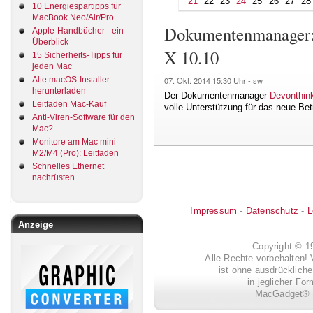
21
22
23
24
25
26
27
28
10 Energiespartipps für
MacBook Neo/Air/Pro
Dokumentenmanager: D
Apple-Handbücher - ein
Überblick
X 10.10
15 Sicherheits-Tipps für
jeden Mac
Alte macOS-Installer
07. Okt. 2014
15:30 Uhr -
sw
herunterladen
Der Dokumentenmanager
Devonthink 
Leitfaden Mac-Kauf
volle Unterstützung für das neue Be
Anti-Viren-Software für den
Mac?
Monitore am Mac mini
M2/M4 (Pro): Leitfaden
Schnelles Ethernet
nachrüsten
Impressum
-
Datenschutz
-
L
Anzeige
Copyright © 
Alle Rechte vorbehalten! 
ist ohne ausdrückli
in jeglicher Fo
MacGadget® i