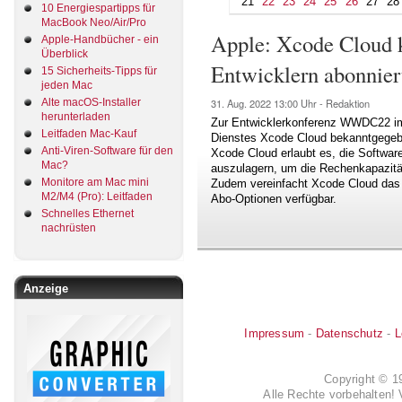
21
22
23
24
25
26
27
28
10 Energiespartipps für
MacBook Neo/Air/Pro
Apple: Xcode Cloud k
Apple-Handbücher - ein
Überblick
Entwicklern abonnier
15 Sicherheits-Tipps für
jeden Mac
Alte macOS-Installer
31. Aug. 2022
13:00 Uhr -
Redaktion
herunterladen
Zur Entwicklerkonferenz WWDC22 im 
Leitfaden Mac-Kauf
Dienstes Xcode Cloud bekanntgegebe
Anti-Viren-Software für den
Xcode Cloud erlaubt es, die Software
Mac?
auszulagern, um die Rechenkapazitä
Monitore am Mac mini
Zudem vereinfacht Xcode Cloud das 
M2/M4 (Pro): Leitfaden
Abo-Optionen verfügbar.
Schnelles Ethernet
nachrüsten
Anzeige
Impressum
-
Datenschutz
-
L
Copyright © 
Alle Rechte vorbehalten! 