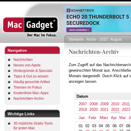
Direkt
zum
Inhalt
Startseite
Archiv
2022
August
Pfadnavigation
Nachrichten-Archiv
Navigation
Nachrichten
Zum Zugriff auf das Nachrichtenarch
Neues von Apple
gewünschten Monat aus. Anschließe
Hintergründe & Specials
Monats dargestellt. Durch Klick auf
Tipps & Gut zu wissen
anzeigen lassen.
Häufig gesuchte Artikel
Themen im Fokus
Kostenfreie Mac-Apps
Datum
Nachrichten-Archiv
2007
2008
2009
2010
2011
2019
2020
2021
2022
2023
Wichtige Links
Jan.
Febr.
März
Apr
Mai
J
30 nützliche Gratis-Tools
01
02
03
04
05
06
07
08
für jeden Mac