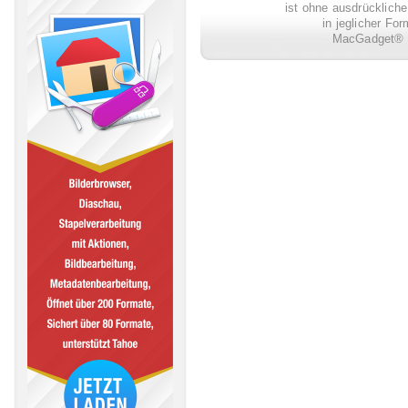
ist ohne ausdrückli
in jeglicher Fo
MacGadget® i