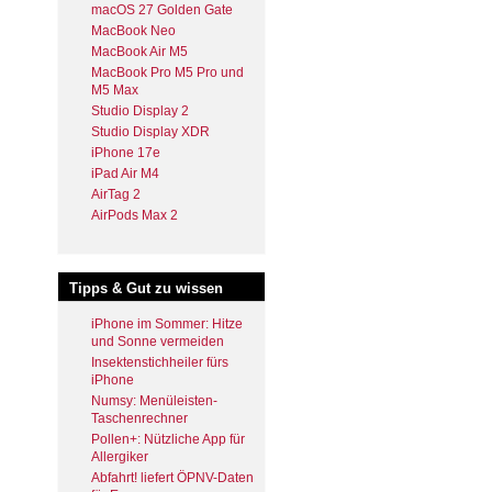
macOS 27 Golden Gate
MacBook Neo
MacBook Air M5
MacBook Pro M5 Pro und
M5 Max
Studio Display 2
Studio Display XDR
iPhone 17e
iPad Air M4
AirTag 2
AirPods Max 2
Tipps & Gut zu wissen
iPhone im Sommer: Hitze
und Sonne vermeiden
Insektenstichheiler fürs
iPhone
Numsy: Menüleisten-
Taschenrechner
Pollen+: Nützliche App für
Allergiker
Abfahrt! liefert ÖPNV-Daten