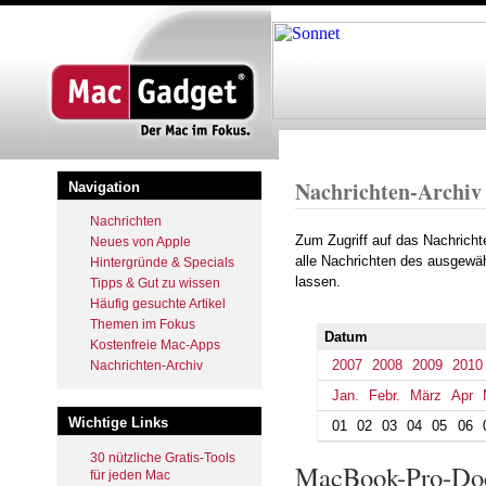
Startseite
Archiv
2012
Sept
Pfadnavigation
Nachrichten-Archiv
Navigation
Nachrichten
Zum Zugriff auf das Nachrich
Neues von Apple
alle Nachrichten des ausgewäh
Hintergründe & Specials
lassen.
Tipps & Gut zu wissen
Häufig gesuchte Artikel
Themen im Fokus
Datum
Kostenfreie Mac-Apps
2007
2008
2009
2010
Nachrichten-Archiv
Jan.
Febr.
März
Apr
Wichtige Links
01
02
03
04
05
06
30 nützliche Gratis-Tools
MacBook-Pro-Dock
für jeden Mac