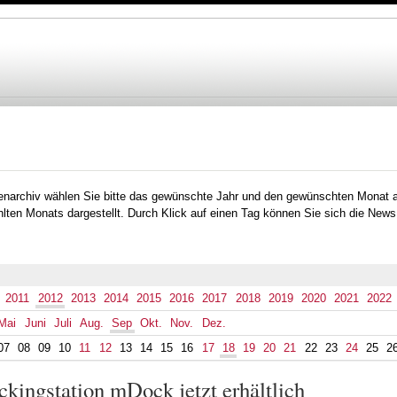
Direkt
zum
Inhalt
ember
tenarchiv wählen Sie bitte das gewünschte Jahr und den gewünschten Monat 
lten Monats dargestellt. Durch Klick auf einen Tag können Sie sich die News
2011
2012
2013
2014
2015
2016
2017
2018
2019
2020
2021
2022
Mai
Juni
Juli
Aug.
Sep
Okt.
Nov.
Dez.
07
08
09
10
11
12
13
14
15
16
17
18
19
20
21
22
23
24
25
2
ingstation mDock jetzt erhältlich