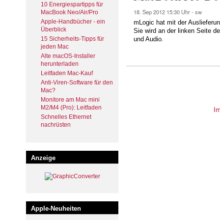
10 Energiespartipps für
18. Sep 2012
15:30 Uhr -
sw
MacBook Neo/Air/Pro
Apple-Handbücher - ein
mLogic hat mit der Auslieferu
Überblick
Sie wird an der linken Seite d
15 Sicherheits-Tipps für
und Audio.
jeden Mac
Alte macOS-Installer
herunterladen
Leitfaden Mac-Kauf
Anti-Viren-Software für den
Mac?
Monitore am Mac mini
M2/M4 (Pro): Leitfaden
I
Schnelles Ethernet
nachrüsten
Anzeige
Apple-Neuheiten