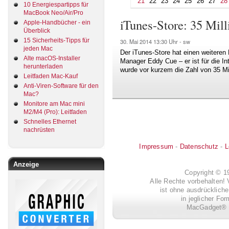
21
22
23
24
25
26
27
28
10 Energiespartipps für
MacBook Neo/Air/Pro
iTunes-Store: 35 Mill
Apple-Handbücher - ein
Überblick
15 Sicherheits-Tipps für
30. Mai 2014
13:30 Uhr -
sw
jeden Mac
Der iTunes-Store hat einen weiteren 
Alte macOS-Installer
Manager Eddy Cue – er ist für die In
herunterladen
wurde vor kurzem die Zahl von 35 Mil
Leitfaden Mac-Kauf
Anti-Viren-Software für den
Mac?
Monitore am Mac mini
M2/M4 (Pro): Leitfaden
Schnelles Ethernet
nachrüsten
Impressum
-
Datenschutz
-
L
Anzeige
Copyright © 
Alle Rechte vorbehalten! 
ist ohne ausdrückli
in jeglicher Fo
MacGadget® i