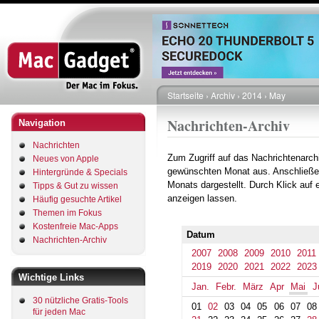
Direkt
zum
Inhalt
Startseite
Archiv
2014
May
Pfadnavigation
Nachrichten-Archiv
Navigation
Nachrichten
Zum Zugriff auf das Nachrichtenarch
Neues von Apple
gewünschten Monat aus. Anschließe
Hintergründe & Specials
Monats dargestellt. Durch Klick auf
Tipps & Gut zu wissen
anzeigen lassen.
Häufig gesuchte Artikel
Themen im Fokus
Kostenfreie Mac-Apps
Datum
Nachrichten-Archiv
2007
2008
2009
2010
2011
2019
2020
2021
2022
2023
Wichtige Links
Jan.
Febr.
März
Apr
Mai
J
30 nützliche Gratis-Tools
01
02
03
04
05
06
07
08
für jeden Mac