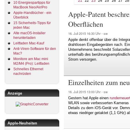
21
22
23
24
25
26
27
28
10 Energiespartipps für
MacBook Neo/Air/Pro
Apple-Patent beschrei
Apple-Handbücher - ein
Überblick
Oberflächen
15 Sicherheits-Tipps für
jeden Mac
Alte macOS-Installer
16. Juli 2015
16:30 Uhr -
sw
herunterladen
Apple denkt offenbar über die Integr
Leitfaden Mac-Kauf
drahtlosen Eingabegeräten nach. Ein 
Anti-Viren-Software für den
Unternehmens beschreibt Solarzellen
Mac?
unterhalb des berührungsempfindlich
Monitore am Mac mini
Strom versorgen.
M2/M4 (Pro): Leitfaden
Schnelles Ethernet
nachrüsten
Einzelheiten zum neu
16. Juli 2015
13:00 Uhr -
sw
Anzeige
Gestern hat Apple einen
runderneuer
WLAN sowie verbesserten Kameras au
Details zu dem iOS-Gerät vor. Demn
etwas niedriger getaktet (1,1 GHz) a
Apple-Neuheiten