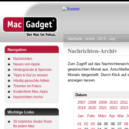
Direkt
zum
Inhalt
Startseite
Archiv
2015
July
Pfadnavigation
Nachrichten-Archiv
Navigation
Nachrichten
Zum Zugriff auf das Nachrichtenarch
Neues von Apple
gewünschten Monat aus. Anschließe
Hintergründe & Specials
Monats dargestellt. Durch Klick auf
Tipps & Gut zu wissen
anzeigen lassen.
Häufig gesuchte Artikel
Themen im Fokus
Kostenfreie Mac-Apps
Datum
Nachrichten-Archiv
2007
2008
2009
2010
2011
2019
2020
2021
2022
2023
Wichtige Links
Jan.
Febr.
März
Apr
Mai
J
30 nützliche Gratis-Tools
01
02
03
04
05
06
07
08
für jeden Mac