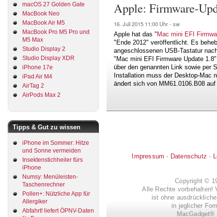
Apple: Firmware-Upd
macOS 27 Golden Gate
MacBook Neo
MacBook Air M5
16. Juli 2015
11:00 Uhr -
sw
MacBook Pro M5 Pro und
Apple hat das "
Mac mini EFI Firmwa
M5 Max
"Ende 2012" veröffentlicht. Es beheb
Studio Display 2
angeschlossenen USB-Tastatur nach
Studio Display XDR
"Mac mini EFI Firmware Update 1.8"
über den genannten Link sowie per S
iPhone 17e
Installation muss der Desktop-Mac 
iPad Air M4
ändert sich von MM61.0106.B08 au
AirTag 2
AirPods Max 2
Tipps & Gut zu wissen
iPhone im Sommer: Hitze
und Sonne vermeiden
Impressum
-
Datenschutz
-
L
Insektenstichheiler fürs
iPhone
Numsy: Menüleisten-
Copyright © 
Taschenrechner
Alle Rechte vorbehalten! 
Pollen+: Nützliche App für
ist ohne ausdrückli
Allergiker
in jeglicher Fo
Abfahrt! liefert ÖPNV-Daten
MacGadget® i